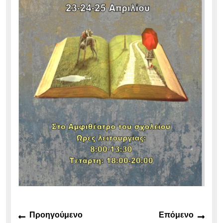
Πλοήγηση
Προηγούμενο
Επό
Προηγούμενο
Επόμενο