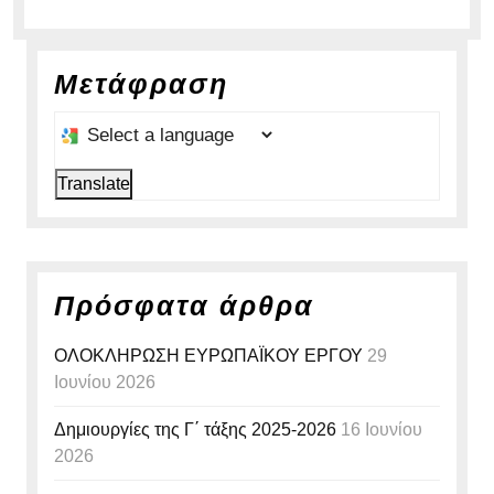
άρθρων
άρθρο:
άρθρ
Μετάφραση
Select a language to translate this page
Translate
Πρόσφατα άρθρα
ΟΛΟΚΛΗΡΩΣΗ ΕΥΡΩΠΑΪΚΟΥ ΕΡΓΟΥ
29
Ιουνίου 2026
Δημιουργίες της Γ΄ τάξης 2025-2026
16 Ιουνίου
2026