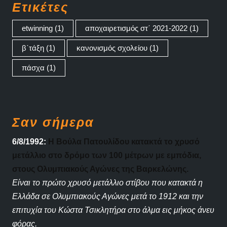
Ετικέτες
etwinning
(1)
αποχαιρετισμός στ΄ 2021-2022
(1)
β΄τάξη
(1)
κανονισμός σχολείου
(1)
πάσχα
(1)
Σαν σήμερα
6/8/1992:
Η Βούλα Πατουλίδου κατακτά το χρυσό
μετάλλιο στο δρόμο των 100 μέτρων με εμπόδια,
στους Ολυμπιακούς Αγώνες της Βαρκελώνης.
Είναι το πρώτο χρυσό μετάλλιο στίβου που κατακτά η
Ελλάδα σε Ολυμπιακούς Αγώνες μετά το 1912 και την
επιτυχία του Κώστα Τσικλητήρα στο άλμα εις μήκος άνευ
φόρας.