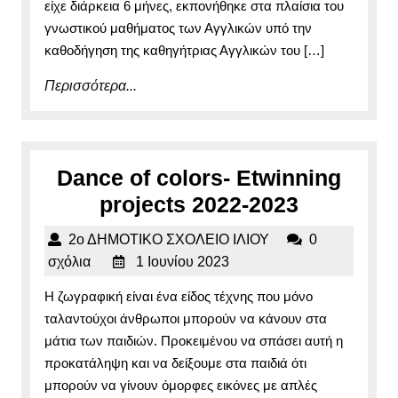
είχε διάρκεια 6 μήνες, εκπονήθηκε στα πλαίσια του
γνωστικού μαθήματος των Αγγλικών υπό την
καθοδήγηση της καθηγήτριας Αγγλικών του […]
Περισσότερα...
Περισσότερα...
Dance of colors- Etwinning
Dance
projects 2022-2023
of
2ο
2ο ΔΗΜΟΤΙΚΟ ΣΧΟΛΕΙΟ ΙΛΙΟΥ
0
colors-
1
ΔΗΜΟΤΙΚΟ
σχόλια
1 Ιουνίου 2023
Etwinnin
Ιουνίου
ΣΧΟΛΕΙΟ
Η ζωγραφική είναι ένα είδος τέχνης που μόνο
2023
ΙΛΙΟΥ
projects
ταλαντούχοι άνθρωποι μπορούν να κάνουν στα
2022-
μάτια των παιδιών. Προκειμένου να σπάσει αυτή η
2023
προκατάληψη και να δείξουμε στα παιδιά ότι
μπορούν να γίνουν όμορφες εικόνες με απλές