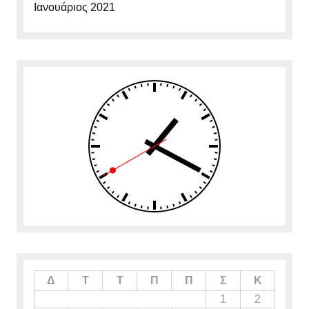
Ιανουάριος 2021
Δ
Τ
Τ
Π
Π
Σ
Κ
1
2