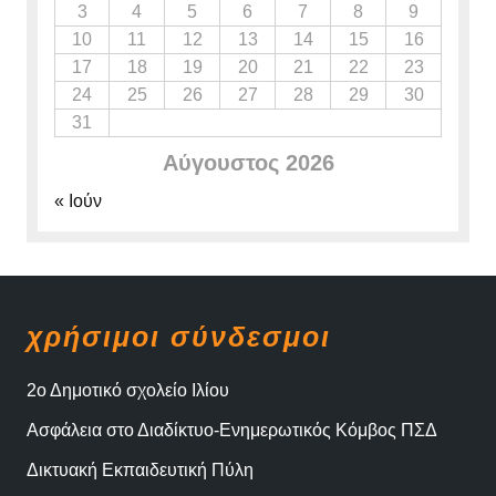
3
4
5
6
7
8
9
10
11
12
13
14
15
16
17
18
19
20
21
22
23
24
25
26
27
28
29
30
31
Αύγουστος 2026
« Ιούν
χρήσιμοι σύνδεσμοι
2ο Δημοτικό σχολείο Ιλίου
Ασφάλεια στο Διαδίκτυο-Ενημερωτικός Κόμβος ΠΣΔ
Δικτυακή Εκπαιδευτική Πύλη