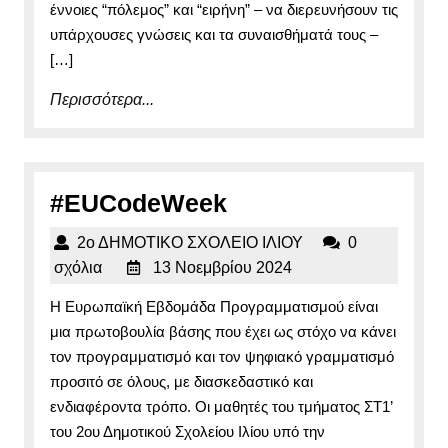
έννοιες “πόλεμος” και “ειρήνη” – να διερευνήσουν τις
υπάρχουσες γνώσεις και τα συναισθήματά τους –
[…]
Περισσότερα...
Περισσότερα...
#EUCodeWeek
#EUCodeWeek
2ο
2ο ΔΗΜΟΤΙΚΟ ΣΧΟΛΕΙΟ ΙΛΙΟΥ
0
13
ΔΗΜΟΤΙΚΟ
σχόλια
13 Νοεμβρίου 2024
Νοεμβρίου
ΣΧΟΛΕΙΟ
Η Ευρωπαϊκή Εβδομάδα Προγραμματισμού είναι
2024
ΙΛΙΟΥ
μια πρωτοβουλία βάσης που έχει ως στόχο να κάνει
τον προγραμματισμό και τον ψηφιακό γραμματισμό
προσιτό σε όλους, με διασκεδαστικό και
ενδιαφέροντα τρόπο. Οι μαθητές του τμήματος ΣΤ1’
του 2ου Δημοτικού Σχολείου Ιλίου υπό την