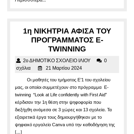
1η ΝΙΚΗΤΡΙΑ ΑΦΙΣΑ ΤΟΥ
ΠΡΟΓΡΑΜΜΑΤΟΣ E-
1η
TWINNING
ΝΙΚΗΤΡΙΑ
2ο
2ο ΔΗΜΟΤΙΚΟ ΣΧΟΛΕΙΟ ΙΛΙΟΥ
0
ΑΦΙΣΑ
21
ΔΗΜΟΤΙΚΟ
σχόλια
21 Μαρτίου 2024
ΤΟΥ
Μαρτίου
ΣΧΟΛΕΙΟ
Οι μαθητές του τμήματος Ε’1 του σχολείου
2024
ΙΛΙΟΥ
ΠΡΟΓΡΑΜΜΑ
μας, οι οποίοι συμμετέχουν στο πρόγραμμα E-
E-
twinning “Look at Life confidently with First Aid”
TWINNING
κέρδισαν την 1η θέση στην ψηφοφορία που
διεξήχθη ανάμεσα σε 3 χώρες και 13 σχολεία. Τα
εξαιρετικά έργα τους δημιουργήθηκαν με το
ψηφιακό εργαλείο Canva υπό την καθοδήγηση της
[…]