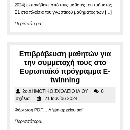
2024) εκπονήθηκε από τους μαθητές του τμήματος
Ε1 στα πλαίσια του γνωστικού μαθήματος των […]
Περισσότερα...
Περισσότερα...
Επιβράβευση μαθητών για
την συμμετοχή τους στο
Ευρωπαϊκό πρόγραμμα E-
Επιβράβευση
twinning
μαθητών
2ο
2ο ΔΗΜΟΤΙΚΟ ΣΧΟΛΕΙΟ ΙΛΙΟΥ
0
για
21
ΔΗΜΟΤΙΚΟ
σχόλια
21 Ιουνίου 2024
την
Ιουνίου
ΣΧΟΛΕΙΟ
Φόρτωση PDF… Λήψη αρχείου pdf.
2024
ΙΛΙΟΥ
συμμετοχή
Περισσότερα...
Περισσότερα...
τους