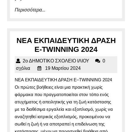
Περισσότερα...
Περισσότερα...
NEA ΕΚΠΑΙΔΕΥΤΙΚΗ ΔΡΑΣΗ
NEA
E-TWINNING 2024
ΕΚΠΑΙΔΕ
2ο
2ο ΔΗΜΟΤΙΚΟ ΣΧΟΛΕΙΟ ΙΛΙΟΥ
0
ΔΡΑΣΗ
19
ΔΗΜΟΤΙΚΟ
σχόλια
19 Μαρτίου 2024
E-
Μαρτίου
ΣΧΟΛΕΙΟ
NEA ΕΚΠΑΙΔΕΥΤΙΚΗ ΔΡΑΣΗ E–TWINNING 2024
2024
ΙΛΙΟΥ
TWINNIN
Οι πρώτες βοήθειες είναι μια πρακτική χωρίς
2024
φάρμακα που πραγματοποιείται στον τόπο ενός
ατυχήματος ή απειλητικής για τη ζωή κατάστασης
με τα διαθέσιμα εργαλεία και εξοπλισμό, χωρίς να
αναζητηθεί ιατρικός εξοπλισμός, προκειμένου να
σωθεί η ζωή ή να αποτραπεί η επιδείνωση της
κατάστασης, μέχρι να παρασχεθεί βοήθεια από