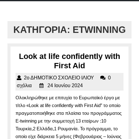
μενού
ΚΑΤΗΓΟΡΊΑ:
ETWINNING
Look at life confidently with
Look
First Aid
at
2ο
2ο ΔΗΜΟΤΙΚΟ ΣΧΟΛΕΙΟ ΙΛΙΟΥ
0
life
24
ΔΗΜΟΤΙΚΟ
σχόλια
24 Ιουνίου 2024
confidently
Ιουνίου
ΣΧΟΛΕΙΟ
Ολοκληρώθηκε με επιτυχία το Ευρωπαϊκό έργο με
2024
ΙΛΙΟΥ
with
τίτλο «Look at life confidently with First Aid” το οποίο
First
πραγματοποιήθηκε στα πλαίσια του προγράμματος
Aid
E-twinning με την συμμετοχή 13 εταίρων :10
Τουρκία,2 Ελλάδα,1 Ρουμανία. Το πρόγραμμα, το
οποίο είχε διάρκεια 5 μήνες (Φεβρουάριος – Ιούνιος