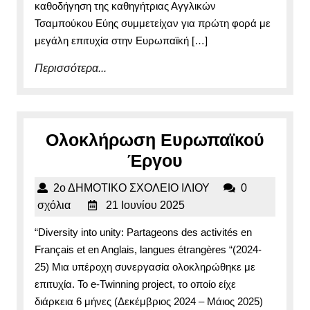
καθοδήγηση της καθηγήτριας Αγγλικών
Τσαμπούκου Εύης συμμετείχαν για πρώτη φορά με
μεγάλη επιτυχία στην Ευρωπαϊκή […]
Περισσότερα...
Περισσότερα...
Ολοκλήρωση Ευρωπαϊκού
Ολοκλήρωση
Έργου
Ευρωπαϊκού
2ο
2ο ΔΗΜΟΤΙΚΟ ΣΧΟΛΕΙΟ ΙΛΙΟΥ
0
Έργου
21
ΔΗΜΟΤΙΚΟ
σχόλια
21 Ιουνίου 2025
Ιουνίου
ΣΧΟΛΕΙΟ
“Diversity into unity: Partageons des activités en
2025
ΙΛΙΟΥ
Français et en Anglais, langues étrangères “(2024-
25) Μια υπέροχη συνεργασία ολοκληρώθηκε με
επιτυχία. Το e-Twinning project, το οποίο είχε
διάρκεια 6 μήνες (Δεκέμβριος 2024 – Μάιος 2025)