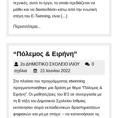
τεχνικές, αυτό το έργο, το οποίο σχεδιάζεται να
μάθει και να διασκεδάσει κάτω από την ενωτική
στέγη του E-Twinning, είναι […]
Περισσότερα...
Περισσότερα...
“Πόλεμος
“Πόλεμος & Ειρήνη”
&
2ο
2ο ΔΗΜΟΤΙΚΟ ΣΧΟΛΕΙΟ ΙΛΙΟΥ
0
Ειρήνη”
21
ΔΗΜΟΤΙΚΟ
σχόλια
21 Ιουνίου 2022
Ιουνίου
ΣΧΟΛΕΙΟ
Στο πλαίσιο του προγράμματος etwinning
2022
ΙΛΙΟΥ
πραγματοποιήθηκε μια δράση με θέμα “Πόλεμος &
Ειρήνη”. Οι μαθητές/ριες του Β’2 σε συνεργασία με
τη Β τάξη του Δημοτικού Σχολείου Ισθμίας
εκπόνησαν σειρά εκπαιδευτικών δραστηριοτήτων
ψηφιακών και μη με στόχο: – να κατανοήσουν τις