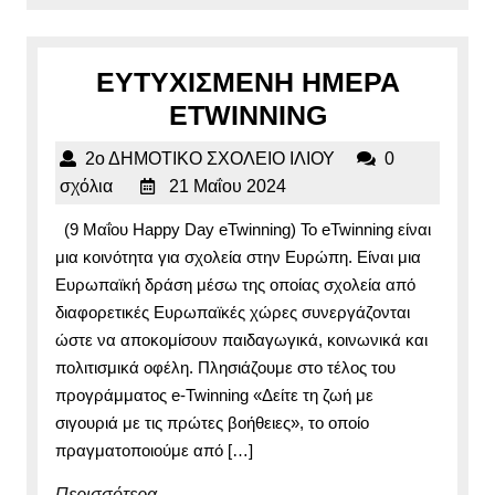
στο
Ευρωπαϊκό
πρόγραμμα
ΕΥΤΥΧΙΣΜΕΝΗ ΗΜΕΡΑ
E-
ΕΥΤΥΧΙΣΜΕ
ETWINNING
twinning
ΗΜΕΡΑ
2ο
2ο ΔΗΜΟΤΙΚΟ ΣΧΟΛΕΙΟ ΙΛΙΟΥ
0
ETWINNING
21
ΔΗΜΟΤΙΚΟ
σχόλια
21 Μαΐου 2024
Μαΐου
ΣΧΟΛΕΙΟ
(9 Μαΐου Happy Day eTwinning) Το eTwinning είναι
2024
ΙΛΙΟΥ
μια κοινότητα για σχολεία στην Ευρώπη. Είναι μια
Ευρωπαϊκή δράση μέσω της οποίας σχολεία από
διαφορετικές Ευρωπαϊκές χώρες συνεργάζονται
ώστε να αποκομίσουν παιδαγωγικά, κοινωνικά και
πολιτισμικά οφέλη. Πλησιάζουμε στο τέλος του
προγράμματος e-Twinning «Δείτε τη ζωή με
σιγουριά με τις πρώτες βοήθειες», το οποίο
πραγματοποιούμε από […]
Περισσότερα...
Περισσότερα...