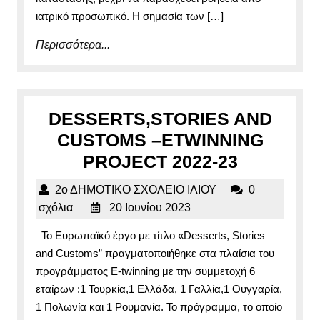
ιατρικό προσωπικό. Η σημασία των […]
Περισσότερα...
Περισσότερα...
DESSERTS,STORIES AND
CUSTOMS –ETWINNING
DESSERT
PROJECT 2022-23
AND
2ο
2ο ΔΗΜΟΤΙΚΟ ΣΧΟΛΕΙΟ ΙΛΙΟΥ
0
CUSTOM
20
ΔΗΜΟΤΙΚΟ
σχόλια
20 Ιουνίου 2023
–
Ιουνίου
ΣΧΟΛΕΙΟ
Το Ευρωπαϊκό έργο με τίτλο «Desserts, Stories
2023
ΙΛΙΟΥ
ETWINNI
and Customs” πραγματοποιήθηκε στα πλαίσια του
PROJEC
προγράμματος E-twinning με την συμμετοχή 6
2022-
εταίρων :1 Τουρκία,1 Ελλάδα, 1 Γαλλία,1 Ουγγαρία,
1 Πολωνία και 1 Ρουμανία. Το πρόγραμμα, το οποίο
23