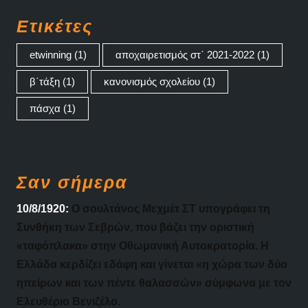
Ετικέτες
etwinning
(1)
αποχαιρετισμός στ΄ 2021-2022
(1)
β΄τάξη
(1)
κανονισμός σχολείου
(1)
πάσχα
(1)
Σαν σήμερα
10/8/1920:
Ο σουλτάνος Μεχμέτ ΣΤ υπογράφει τη
Συνθήκη των Σεβρών, που βάζει την οριστική
«ταφόπλακα» στην Οθωμανική Αυτοκρατορία. Η
Ελλάδα κερδίζει εδάφη και γίνεται «η χώρα των δύο
ηπείρων και των πέντε θαλασσών» σύμφωνα με τον
Ελευθέριο Βενιζέλο.