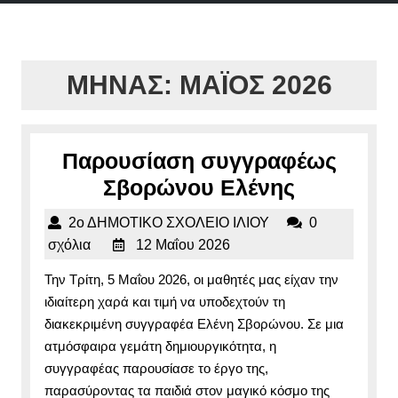
μενού
ΜΉΝΑΣ:
ΜΆΙΟΣ 2026
Παρουσίαση συγγραφέως
Παρουσί
Σβορώνου Ελένης
συγγραφ
2ο
2ο ΔΗΜΟΤΙΚΟ ΣΧΟΛΕΙΟ ΙΛΙΟΥ
0
Σβορώνο
12
ΔΗΜΟΤΙΚΟ
σχόλια
12 Μαΐου 2026
Ελένης
Μαΐου
ΣΧΟΛΕΙΟ
Την Τρίτη, 5 Μαΐου 2026, οι μαθητές μας είχαν την
2026
ΙΛΙΟΥ
ιδιαίτερη χαρά και τιμή να υποδεχτούν τη
διακεκριμένη συγγραφέα Ελένη Σβορώνου. Σε μια
ατμόσφαιρα γεμάτη δημιουργικότητα, η
συγγραφέας παρουσίασε το έργο της,
παρασύροντας τα παιδιά στον μαγικό κόσμο της