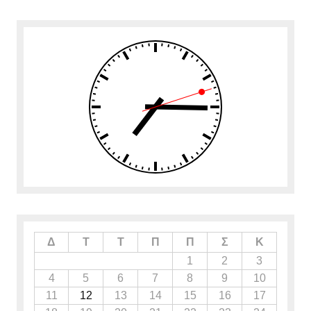
Δ
Τ
Τ
Π
Π
Σ
Κ
1
2
3
4
5
6
7
8
9
10
11
12
13
14
15
16
17