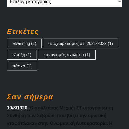
Ετικέτες
etwinning
(1)
αποχαιρετισμός στ΄ 2021-2022
(1)
β΄τάξη
(1)
κανονισμός σχολείου
(1)
πάσχα
(1)
Σαν σήμερα
10/8/1920:
Ο σουλτάνος Μεχμέτ ΣΤ υπογράφει τη
Συνθήκη των Σεβρών, που βάζει την οριστική
«ταφόπλακα» στην Οθωμανική Αυτοκρατορία. Η