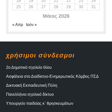
18
19
20
21
22
23
24
25
26
27
28
29
30
31
Μάιος 2026
« Απρ
Ιούν »
χρήσιμοι σύνδεσμοι
2ο Δημοτικό σχολείο Ιλίου
Ασφάλεια στο Διαδίκτυο-Ενημερωτικός Κόμβος ΠΣΔ
Δικτυακή Εκπαιδευτική Πύλη
Πανελλήνιο σχολικό δίκτυο
Υπουργείο παιδείας κ΄ θρησκευμάτων