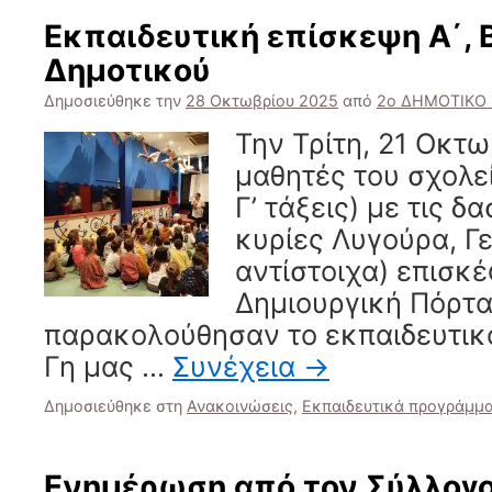
Εκπαιδευτική επίσκεψη Α΄, Β
Δημοτικού
Δημοσιεύθηκε την
28 Οκτωβρίου 2025
από
2ο ΔΗΜΟΤΙΚΟ
Την Τρίτη, 21 Οκτωβ
μαθητές του σχολείο
Γ’ τάξεις) με τις δ
κυρίες Λυγούρα, Γ
αντίστοιχα) επισκ
Δημιουργική Πόρτ
παρακολούθησαν το εκπαιδευτικ
Γη μας …
Συνέχεια
→
Δημοσιεύθηκε στη
Ανακοινώσεις
,
Εκπαιδευτικά προγράμμ
Ενημέρωση από τον Σύλλογ