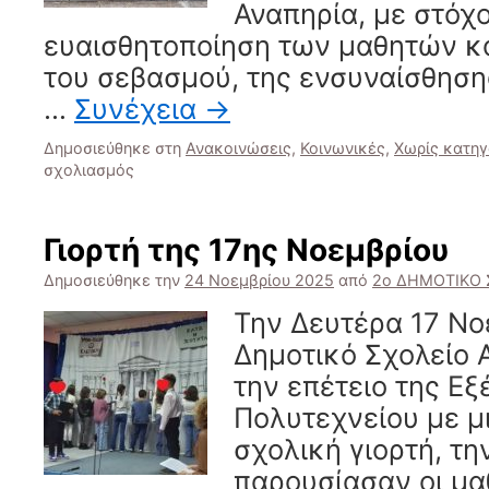
Αναπηρία, με στόχο
ευαισθητοποίηση των μαθητών κα
του σεβασμού, της ενσυναίσθηση
…
Συνέχεια
→
Δημοσιεύθηκε στη
Ανακοινώσεις
,
Κοινωνικές
,
Χωρίς κατηγ
στο
σχολιασμός
Δράσεις
για
την
Γιορτή της 17ης Νοεμβρίου
Παγκόσμια
Ημέρα
Δημοσιεύθηκε την
24 Νοεμβρίου 2025
από
2ο ΔΗΜΟΤΙΚΟ
Ατόμων
Την Δευτέρα 17 Νο
με
Αναπηρία
Δημοτικό Σχολείο 
την επέτειο της Εξ
Πολυτεχνείου με μ
σχολική γιορτή, τη
παρουσίασαν οι μαθ