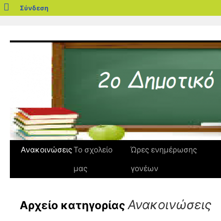
blogs.sch.gr
Σύνδεση
Μετάβαση
σε
περιεχόμενο
Ανακοινώσεις
Το σχολείο
Ώρες ενημέρωσης
μας
γονέων
Ανακοινώσεις
Αρχείο κατηγορίας