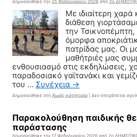
Δημοσιεύθηκε την
25 Φεβρουαρίου 2026
από
2ο ΔΗΜΟΤΙ
Με ιδιαίτερη χαρά 
διάθεση γιορτάσαμ
την Τσικνοπέμπτη,
όμορφα αποκριάτικ
πατρίδας μας. Οι μ
μαθήτριές μας συμ
ενθουσιασμό στις εκδηλώσεις, χ
παραδοσιακό γαϊτανάκι και γεμίζ
του …
Συνέχεια
→
Δημοσιεύθηκε στη
Χωρίς κατηγορία
|
Δεν επιτρέπεται σχο
Παρακολούθηση παιδικής θε
παράστασης
Δημοσιεύθηκε την
17 Φεβρουαρίου 2026
από
2ο ΔΗΜΟΤΙΚ