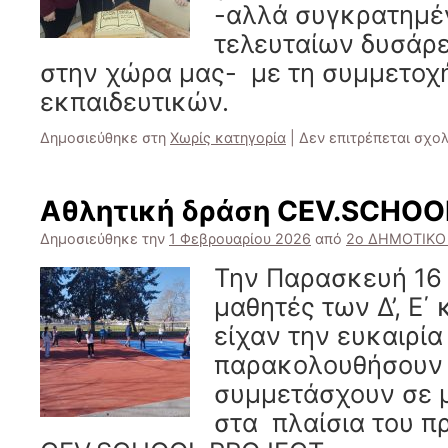
-αλλά συγκρατημέ
τελευταίων δυσάρ
στην χώρα μας- με τη συμμετοχ
εκπαιδευτικών.
Δημοσιεύθηκε στη
Χωρίς κατηγορία
|
Δεν επιτρέπεται σχο
Αθλητική δράση CEV.SCHOO
Δημοσιεύθηκε την
1 Φεβρουαρίου 2026
από
2ο ΔΗΜΟΤΙΚΟ
Την Παρασκευή 16 
μαθητές των Δ’, Ε΄ 
είχαν την ευκαιρία
παρακολουθήσουν 
συμμετάσχουν σε μ
στα πλαίσια του 