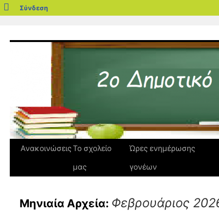
blogs.sch.gr
Σύνδεση
Μετάβαση
σε
περιεχόμενο
Ανακοινώσεις
Το σχολείο
Ώρες ενημέρωσης
μας
γονέων
Φεβρουάριος 202
Μηνιαία Αρχεία: