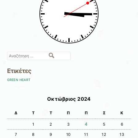
Αναζήτηση
Ετικέτες
GREEN HEART
Οκτώβριος 2024
Δ
Τ
Τ
Π
Π
Σ
Κ
4
1
2
3
5
6
7
8
9
10
11
12
13