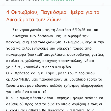
4 Οκτωβρίου, Παγκόσμια Ημέρα για τα
Δικαιώματα των Ζώων
Στο νηπιαγωγείο μας, τη Δευτέρα 6/10/25 και σε
συνέχεια των δράσεων μας με αφορμή την
παγκόσμια ημέρα των ζώων(4η Οκτωβρίου), είχαμε την
χαρά να φιλοξενήσουμε μια υπέροχη παρέα από
πανέμορφα ζωάκια!Παπαγαλάκια, κουκουβάγια, γατάκι,
σκυλάκια, χελώνες, αράχνες ταραντούλες, ινδικά
χοιρίδια , κουνελάκια αλλά και φίδια.
Ο κ. Χρήστος και η κ. Τάμυ , μέλη του φιλοζωικού
ομίλου “ΝΩΕ”, μας παρουσίασαν με μοναδικό τρόπο τα
ζωάκια και μας έδωσαν πολλές χρήσιμες πληροφορίες
για κάθε ένα από αυτά.
Κυρίως όμως πέρασαν ένα υπέροχο μήνυμα αγάπης και
σεβασμού προς όλα τα ζώα το οποίο νομίζουμε πως οι
μικροί μας μαθητές θα θυμούνται για πάντα. Τους