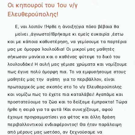
Οι κηπουροί του 1ου ν/γ
Ελευθερούπολης!
Ε, ναι λοιπόν !Ήρθε η άνοιξη(για πόσο βέβαια θα
μείνει ,άγνωστο)!Βρήκαμε κι εμείς ευκαιρία ,έστω
και με κάποια καθυστέρηση, να γεμίσουμε τα παρτέρια
μας με όμορφα λουλούδια! Οι μικροί μας μαθητές
σήκωσαν μανίκια και ο καθένας φύτεψε το δικό του
λουλουδάκι! Η αυλή μας γέμισε χρώματα και νομίζουμε
πως έγινε πολύ όμορφη πια. Το να εμφυσήσουμε στους
μαθητές μας την αγάπη για το περιβάλλον, είναι
πρωταρχικός μας σκοπός στο 1ο ν/γ Ελευθερούπολης
και νομίζω πως το έχετε πια καταλάβει! Αγαπάμε και
προστατεύουμε τα ζώα και το δείξαμε έμπρακτα! Τώρα
ήρθε η σειρά για τα φυτά !Και συνεχίζουμε, αφού
έχουμε προγραμματίσει για φέτος και άλλη δράση
περιβαλλοντικού ενδιαφέροντος! Θα ήταν παράλειψη
από μέρους μας ωστόσο, αν ξεχνούσαμε να