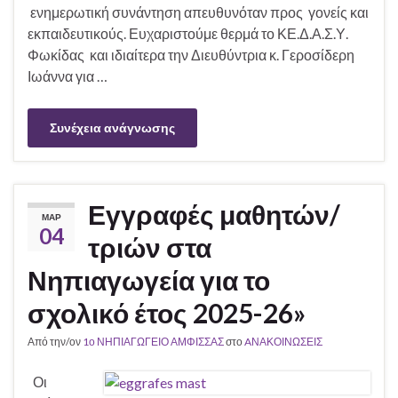
ενημερωτική συνάντηση απευθυνόταν προς γονείς και
εκπαιδευτικούς. Ευχαριστούμε θερμά το ΚΕ.Δ.Α.Σ.Υ.
Φωκίδας και ιδιαίτερα την Διευθύντρια κ. Γεροσίδερη
Ιωάννα για …
Συνέχεια ανάγνωσης
Εγγραφές μαθητών/
ΜΑΡ
04
τριών στα
Νηπιαγωγεία για το
σχολικό έτος 2025-26»
Από την/ον
1ο ΝΗΠΙΑΓΩΓΕΙΟ ΑΜΦΙΣΣΑΣ
στο
AΝΑΚΟΙΝΩΣΕΙΣ
Οι