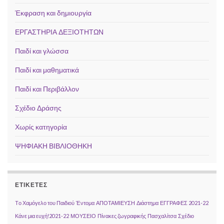
Έκφραση και δημιουργία
ΕΡΓΑΣΤΗΡΙΑ ΔΕΞΙΟΤΗΤΩΝ
Παιδί και γλώσσα
Παιδί και μαθηματικά
Παιδί και Περιβάλλον
Σχέδιο Δράσης
Χωρίς κατηγορία
ΨΗΦΙΑΚΗ ΒΙΒΛΙΟΘΗΚΗ
ΕΤΙΚΈΤΕΣ
Tο Χαμόγελο του Παιδιού
Έντομα
ΑΠΟΤΑΜΙΕΥΣΗ
Διάστημα
ΕΓΓΡΑΦΕΣ 2021-22
Κάνε μια ευχή!2021-22
ΜΟΥΣΕΙΟ
Πίνακες ζωγραφικής
Πασχαλίτσα
Σχέδιο