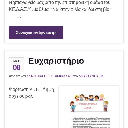
Νηπιαγωγείο μας ,από την επιστημονική ομάδα του
ΚΕ.Δ.Α.Σ.Υ , με θέμα: “Ναι στην φιλία και όχι στη βία”.
…
Συνέχεια ανάγνωσης
Ευχαριστήριο
ΜΑΡ
08
Από την/ον
1ο ΝΗΠΙΑΓΩΓΕΙΟ ΑΜΦΙΣΣΑΣ
στο
AΝΑΚΟΙΝΩΣΕΙΣ
Φόρτωση PDF… Λήψη
αρχείου pdf.