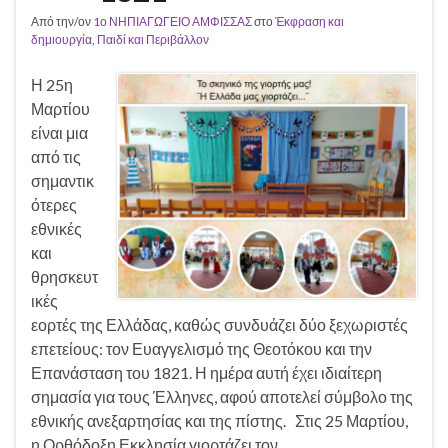
Από την/ον
1ο ΝΗΠΙΑΓΩΓΕΙΟ ΑΜΦΙΣΣΑΣ
στο
Έκφραση και
δημιουργία
,
Παιδί και Περιβάλλον
Η 25η
Μαρτίου
είναι μια
από τις
σημαντικ
ότερες
εθνικές
και
θρησκευτ
ικές
εορτές της Ελλάδας, καθώς συνδυάζει δύο ξεχωριστές
επετείους: τον Ευαγγελισμό της Θεοτόκου και την
Επανάσταση του 1821. Η ημέρα αυτή έχει ιδιαίτερη
σημασία για τους Έλληνες, αφού αποτελεί σύμβολο της
εθνικής ανεξαρτησίας και της πίστης. Στις 25 Μαρτίου,
η Ορθόδοξη Εκκλησία γιορτάζει τον …