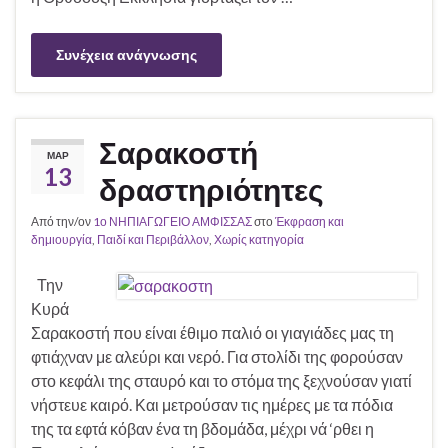
Συνέχεια ανάγνωσης
Σαρακοστή
ΜΑΡ
13
δραστηριότητες
Από την/ον
1ο ΝΗΠΙΑΓΩΓΕΙΟ ΑΜΦΙΣΣΑΣ
στο
Έκφραση και
δημιουργία
,
Παιδί και Περιβάλλον
,
Χωρίς κατηγορία
Την
Κυρά
Σαρακοστή που είναι έθιμο παλιό οι γιαγιάδες μας τη
φτιάχναν με αλεύρι και νερό. Για στολίδι της φορούσαν
στο κεφάλι της σταυρό και το στόμα της ξεχνούσαν γιατί
νήστευε καιρό. Και μετρούσαν τις ημέρες με τα πόδια
της τα εφτά κόβαν ένα τη βδομάδα, μέχρι νά ‘ρθει η