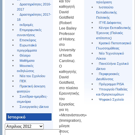
και τον
τηλεόραση
Δραστηριότητες 2016-
καθηγητή
Ινστιτούτο
2017
David
Εκπαιδευτικής
Δραστηριότητες 2017-
Goldfield
Πολιτικής
18
(Robert
ΙΤΥΕ Διόφαντος
εκδρομές
Κέντρο Εκπαιδευτικής
Lee Bailey
Επιμορφωτικές
Έρευνας (Παλαιός
Professor
συναντήσεις
ιστότοπος)
of History,
Επισκέψεις
Κρατικό Πιστοποιητικό
στο
Ευρωπαϊκά
Γλωσσομάθειας
University
προγράμματα
Νέο Τεχνολογικό
of North
Θέατρο
Λύκειο
Carolina).
Μαθήματα
Πανελλήνιο Σχολικό
Μουσικές
Ο
Δϊκτυο
εκδηλώσεις
καθηγητής
Περιφερειακές
Νέα του Σχολείου
David
Διευθύνσεις
ΠΕΚ
Goldfield,
Πρόγραμμα PISA
Πρακτική άσκηση
στο πλαίσιο
Υπουργείο Παιδείας
φοιτητών
Eρευνητικής
και Θρησκευμάτων
Συνέδρια-ημερίδες-
του
Ψηφιακό Σχολείο
σεμινάρια
Eργασίας
Συνεργασίες-Δίκτυα
για τη
«Μετανάστευση»
Ιστορικό
(Immigration),
Ιστορικό
μίλησε
Αναζήτηση
στους