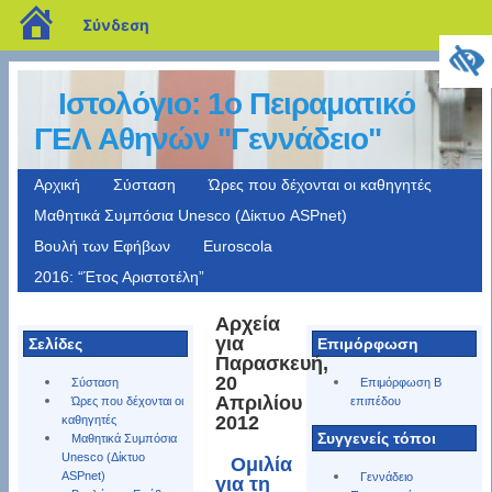
blogs.sch.gr
Σύνδεση
Ιστολόγιο: 1o Πειραματικό
ΓΕΛ Αθηνών "Γεννάδειο"
Αρχική
Σύσταση
Ώρες που δέχονται οι καθηγητές
Μαθητικά Συμπόσια Unesco (Δίκτυο ASPnet)
Βουλή των Εφήβων
Euroscola
2016: “Έτος Αριστοτέλη”
Αρχεία
για
Σελίδες
Επιμόρφωση
Παρασκευή,
20
Σύσταση
Επιμόρφωση Β
Απριλίου
Ώρες που δέχονται οι
επιπέδου
2012
καθηγητές
Συγγενείς τόποι
Μαθητικά Συμπόσια
Unesco (Δίκτυο
Ομιλία
ASPnet)
Γεννάδειο
για τη