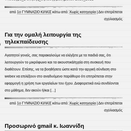
από
1ο ΓΥΜΝΑΣΙΟ ΚΙΛΚΙΣ
κάτω από:
Χωρίς κατηγορία
|
Δεν επιτρέπεται
στο
σχολιασμός
ΑΙΤΗ
ΔΗΛ
Για την ομαλή λειτουργία της
ΓΙΑ
τηλεκπαίδευσης
0
ΕΝΙΣ
ΔΙΔΑ
Αγαπητοί γονείς, σας παρακαλούμε να ελέγξετε με τα παιδιά σας, ότι
ΣΧΟ
λειτουργούν το μικρόφωνο και τα ακουστικά/ηχεία στη συσκευή που
ΕΤΟ
διαθέτουν. Επίσης, να τα βοηθήσετε ώστε κατά την αρχική σύνδεση στο
2020
webex να επιλέξουν στο αναδυόμενο παράθυρο ότι επιτρέπεται στην
2021
εφαρμογή η χρήση των εργαλείων του ήχου. Διαφορετικά ενώ συνδέονται
στο μάθημα, δεν ακούν ή/και […]
από
1ο ΓΥΜΝΑΣΙΟ ΚΙΛΚΙΣ
κάτω από:
Χωρίς κατηγορία
|
Δεν επιτρέπεται
στο
σχολιασμός
Για
την
Προσωρινό gmail κ. Ιωαννίδη
ομαλ