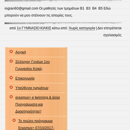
λειτο
iogian60@gmail.com Οι μαθητές των τμημάτων Β1 Β3 Β4 Β5 Εδώ
της
μπορούν να μου στέλνουν τις απορίες τους.
τηλε
από
1ο ΓΥΜΝΑΣΙΟ ΚΙΛΚΙΣ
κάτω από:
Χωρίς κατηγορία
|
Δεν επιτρέπεται
στο
σχολιασμός
Προσ
gmai
Αρχική
κ.
Σύλλογος Γονέων 1ου
Ιωαν
Γυμνασίου Κιλκίς
Επικοινωνία
Υπεύθυνοι τμημάτων
erasmus+ e twinning & άλλα
Προγράμματα και
Δραστηριότητες!
Το πρώτο πρόγραμμα
Erasmus+ 07/10/2017-