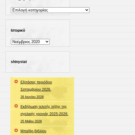
Kατηγορίες
Ιστορικό
Ιστορικό
shinystat
Εξετάσεις περιόδου
Σεπτεμβρίου 2026.
26 Ιουνίου 2026
Εκδήλωση τελετής λήξης της
σχολικής χρονιάς 2025-2026.
25 Μαΐου 2026
Μπαζάρ βιβλίου