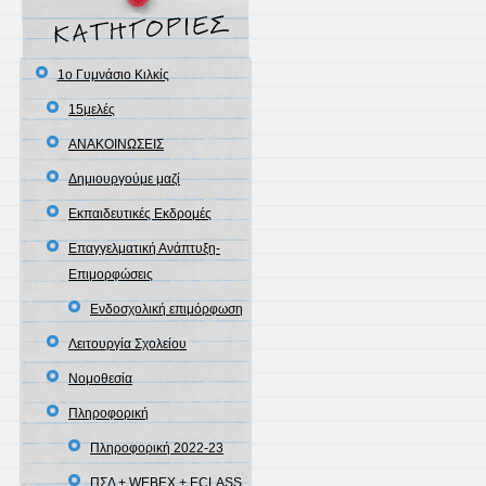
1ο Γυμνάσιο Κιλκίς
15μελές
ΑΝΑΚΟΙΝΩΣΕΙΣ
Δημιουργούμε μαζί
Εκπαιδευτικές Εκδρομές
Επαγγελματική Ανάπτυξη-
Επιμορφώσεις
Ενδοσχολική επιμόρφωση
Λειτουργία Σχολείου
Νομοθεσία
Πληροφορική
Πληροφορική 2022-23
ΠΣΔ + WEBEX + ECLASS