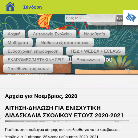
blogs.sch.gr
Σύνδεση
Βρες
Βρες το »
το
»
Αρχική
Λειτουργία Σχολείου
Νομοθεσία
Μαθήματα
Μαθαίνω εξ αποστάσεως
Ενδοσχολική επιμόρφωση
ΠΣΔ + WEBEX + ECLASS
Το επίσημο blog του 1ου Γυμνασίου
ΕΚΔΡΟΜΕΣ/ΜΕΤΑΚΙΝΗΣΕΙΣ
Επικοινωνία
Κιλκίς
Υπεύθυνοι τμημάτων
1st Junior Highschool Kilkis
Αρχεία για Νοέμβριος, 2020
ΑΙΤΗΣΗ-ΔΗΛΩΣΗ ΓΙΑ ΕΝΙΣΧΥΤΙΚΗ
ΔΙΔΑΣΚΑΛΙΑ ΣΧΟΛΙΚΟΥ ΕΤΟΥΣ 2020-2021
0
Πατήστε στο υπόδειγμα αίτησης που ακολουθεί για να το κατεβάσετε :
Υπόδειγμα_1 αίτησης_δήλωσης μαθημάτων 2020_2021