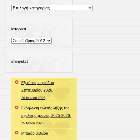
Kατηγορίες
Ιστορικό
Ιστορικό
shinystat
Εξετάσεις περιόδου
Σεπτεμβρίου 2026.
26 Ιουνίου 2026
Εκδήλωση τελετής λήξης της
σχολικής χρονιάς 2025-2026.
25 Μαΐου 2026
Μπαζάρ βιβλίου