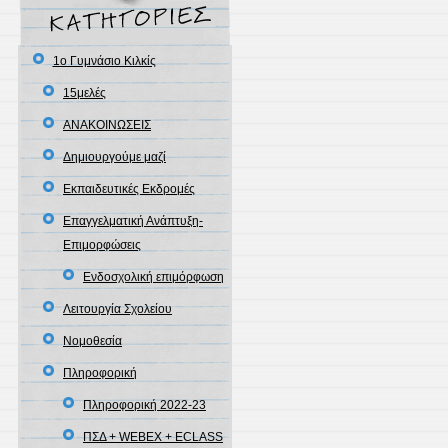
1ο Γυμνάσιο Κιλκίς
15μελές
ΑΝΑΚΟΙΝΩΣΕΙΣ
Δημιουργούμε μαζί
Εκπαιδευτικές Εκδρομές
Επαγγελματική Ανάπτυξη-
Επιμορφώσεις
Ενδοσχολική επιμόρφωση
Λειτουργία Σχολείου
Νομοθεσία
Πληροφορική
Πληροφορική 2022-23
ΠΣΔ + WEBEX + ECLASS