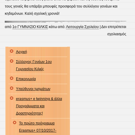
τους γονείς θα υπάρξει μπουφές προσφορά του συλλόγου γονέων και
κηδεμόνων. Καλή σχολική χρονιά!
από
1ο ΓΥΜΝΑΣΙΟ ΚΙΛΚΙΣ
κάτω από:
Λειτουργία Σχολείου
|
Δεν επιτρέπεται
στο
σχολιασμός
Καλή
σχολ
Αρχική
χρονι
Σύλλογος Γονέων 1ου
Γυμνασίου Κιλκίς
Επικοινωνία
Υπεύθυνοι τμημάτων
erasmus+ e twinning & άλλα
Προγράμματα και
Δραστηριότητες!
Το πρώτο πρόγραμμα
Erasmus+ 07/10/2017-