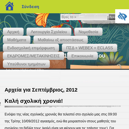
blogs.sch.gr
Σύνδεση
Βρες
Βρες το »
το
»
Αρχική
Λειτουργία Σχολείου
Νομοθεσία
Μαθήματα
Μαθαίνω εξ αποστάσεως
Ενδοσχολική επιμόρφωση
ΠΣΔ + WEBEX + ECLASS
Το επίσημο blog του 1ου Γυμνασίου
ΕΚΔΡΟΜΕΣ/ΜΕΤΑΚΙΝΗΣΕΙΣ
Επικοινωνία
Κιλκίς
Υπεύθυνοι τμημάτων
1st Junior Highschool Kilkis
Αρχεία για Σεπτέμβριος, 2012
Καλή σχολική χρονιά!
2
Ενόψει της νέας σχολικής χρονιάς θα τελεστεί στο σχολείο μας στις 09:00
της Τρίτης 10/09/2012 αγιασμός, ενώ θα μοιραστούν στους μαθητές του
σχολείου τα βιβλία τους (καλό είναι να φέρουν και τις τσάντες τους). Για