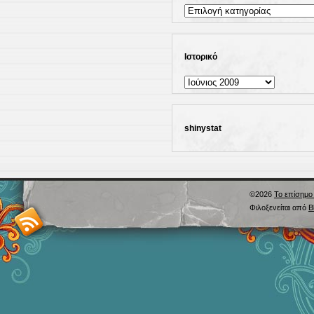
Kατηγορίες
Ιστορικό
Ιστορικό
shinystat
©2026
Το επίσημο 
Φιλοξενείται από
B