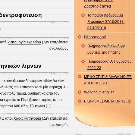
Προγράμματα και
Ζωγραφιά
Δραστηριότητες!
Καλλιόπης
 δεντροφύτευση
Το πρώτο πρόγραμμα
Κατή
Erasmus+ 07/10/2017-
07/10/2018
ση!
Πληροφορική
από:
Λειτουργία Σχολείου
|
Δεν επιτρέπεται
Πληροφορική Υλικό για
στο
σχολιασμός
μαθητές της Γ΄τάξης
Φωτογραφίες
από
Πληροφορική Α’ Γυμνασίου
ληνικών λιμνών
τη
2022-23
δεντροφύτευση
ΜΕΝΩ ΣΠΙΤΙ & ΜΑΘΑΙΝΩ ΕΞ’
 το σύνολο των διαφόρων ειδών ζωικών
ΑΠΟΣΤΑΣΕΩΣ
δυλων) που απαντούν σε μία περιοχή. Η
Working in english
κινά πολύ παλιά, ουσιαστικά από τον
α έγραψε το Περί ζώων ιστορίαι, όπου
ΕΚΔΡΟΜΕΣ/ΜΕΤΑΚΙΝΗΣΕΙΣ
 περίπου 600 είδη. Σύμφωνα […]
τω από:
Χωρίς κατηγορία
|
Δεν επιτρέπεται
στο
σχολιασμός
Πανίδα