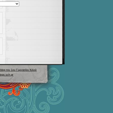
blog του 1ου Γυμνασίου Κιλκίς
logs.sch.gr