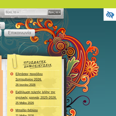
Βρες
Βρες το »
το
ς
»
Επικοινωνία
Εξετάσεις περιόδου
Σεπτεμβρίου 2026.
26 Ιουνίου 2026
Εκδήλωση τελετής λήξης της
σχολικής χρονιάς 2025-2026.
25 Μαΐου 2026
Μπαζάρ βιβλίου
21 Μαΐου 2026