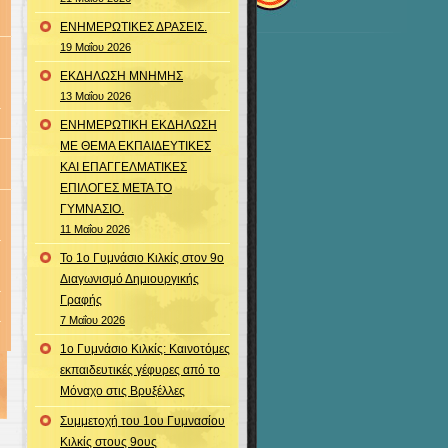
ΕΝΗΜΕΡΩΤΙΚΕΣ ΔΡΑΣΕΙΣ.
19 Μαΐου 2026
ΕΚΔΗΛΩΣΗ ΜΝΗΜΗΣ
13 Μαΐου 2026
ΕΝΗΜΕΡΩΤΙΚΗ ΕΚΔΗΛΩΣΗ
ΜΕ ΘΕΜΑ ΕΚΠΑΙΔΕΥΤΙΚΕΣ
ΚΑΙ ΕΠΑΓΓΕΛΜΑΤΙΚΕΣ
ΕΠΙΛΟΓΕΣ ΜΕΤΑ ΤΟ
ΓΥΜΝΑΣΙΟ.
11 Μαΐου 2026
Το 1ο Γυμνάσιο Κιλκίς στον 9ο
Διαγωνισμό Δημιουργικής
Γραφής
7 Μαΐου 2026
1ο Γυμνάσιο Κιλκίς: Καινοτόμες
εκπαιδευτικές γέφυρες από το
Μόναχο στις Βρυξέλλες
Συμμετοχή του 1ου Γυμνασίου
Κιλκίς στους 9ους