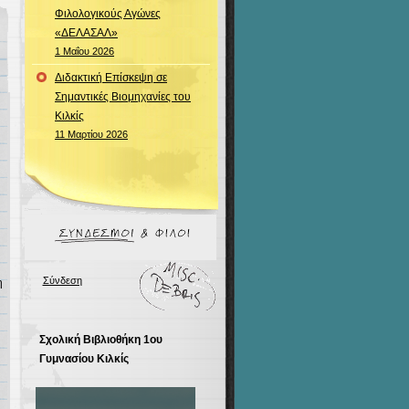
Φιλολογικούς Αγώνες
«ΔΕΛΑΣΑΛ»
1 Μαΐου 2026
Διδακτική Επίσκεψη σε
Σημαντικές Βιομηχανίες του
Κιλκίς
11 Μαρτίου 2026
Σύνδεση
η
Σχολική Βιβλιοθήκη 1ου
Γυμνασίου Κιλκίς