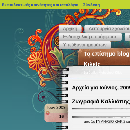
blogs.sch.gr
Εκπαιδευτικές κοινότητες και ιστολόγια
Σύνδεση
Αρχική
Λειτουργία Σχολείο
Ενδοσχολική επιμόρφωση
Υπεύθυνοι τμημάτων
Το επίσημο blog
Κιλκίς
1st Junior Highschool Kilkis
Αρχεία για Ιούνιος, 200
Ζωγραφιά Καλλιόπης
Ιούν 2009
16
από
1ο ΓΥΜΝΑΣΙΟ ΚΙΛΚΙΣ
κά