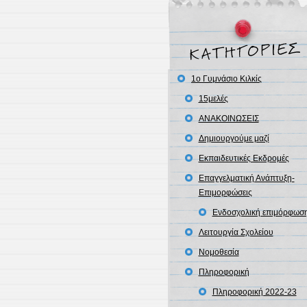
–
χλωρίδα
ελληνικών
λιμνών
1ο Γυμνάσιο Κιλκίς
15μελές
ΑΝΑΚΟΙΝΩΣΕΙΣ
Δημιουργούμε μαζί
Εκπαιδευτικές Εκδρομές
Επαγγελματική Ανάπτυξη-
Επιμορφώσεις
Ενδοσχολική επιμόρφωσ
Λειτουργία Σχολείου
Νομοθεσία
Πληροφορική
Πληροφορική 2022-23