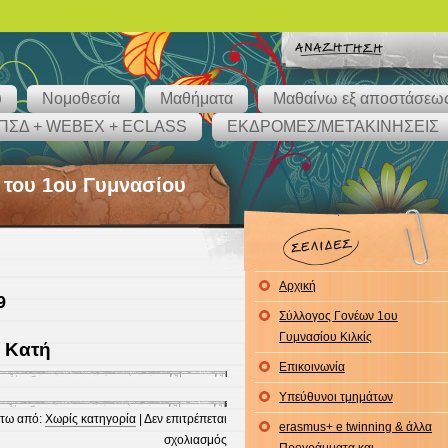
υ
Νομοθεσία
Μαθήματα
Μαθαίνω εξ αποστάσεω
ΠΣΔ + WEBEX + ECLASS
ΕΚΔΡΟΜΕΣ/ΜΕΤΑΚΙΝΗΣΕΙΣ
 του 1ου Γυμνασίου
Αρχική
9
Σύλλογος Γονέων 1ου
Γυμνασίου Κιλκίς
 Κατή
Επικοινωνία
Υπεύθυνοι τμημάτων
τω από:
Χωρίς κατηγορία
|
Δεν επιτρέπεται
erasmus+ e twinning & άλλα
στο
σχολιασμός