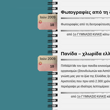
Φωτογραφίες από τη
Ιούν 2009
Φωτογραφίες από τη δεντροφύτευ
10
από
1ο ΓΥΜΝΑΣΙΟ ΚΙΛΚΙΣ
κάτω 
Πανίδα – χλωρίδα ελ
Ιούν 2009
ΠΑΝΙΔΑ Με τον όρο πανίδα εννοούμε
10
οργανισμών (Σπονδυλωτών και Ασπόν
γνώση μας για τα ζώα της Ελλάδας ξε
Αριστοτέλη που πριν από 2.300 χρόνι
περιέγραψε με ιδιαίτερη λεπτομέρεια
από
1ο ΓΥΜΝΑΣΙΟ ΚΙΛΚΙΣ
κά