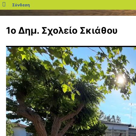
blogs.sch.gr
Σύνδεση
Μετάβαση
σε
1ο Δημ. Σχολείο Σκιάθου
περιεχόμενο