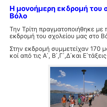
Η μονοήμερη εκδρομή του 
Βόλο
Την Τρίτη πραγματοποιήθηκε με 
εκδρομή του σχολείου μας στο Β
Στην εκδρομή συμμετείχαν 170 μ
κοί από τις Α΄, Β΄,Γ΄,Δ΄και Ε΄τάξεις