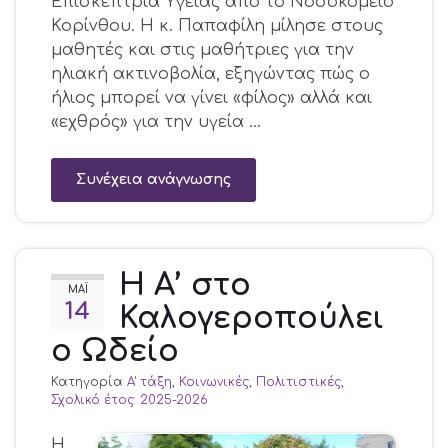
Επισκέπτρια Υγείας από το Νοσοκομείο
Κορίνθου. Η κ. Παπαφίλη μίλησε στους
μαθητές και στις μαθήτριες για την
ηλιακή ακτινοβολία, εξηγώντας πώς ο
ήλιος μπορεί να γίνει «φίλος» αλλά και
«εχθρός» για την υγεία …
Συνέχεια ανάγνωσης
Η Α’ στο
ΜΆΙ
14
Καλογεροπούλει
ο Ωδείο
Κατηγορία
Α' τάξη
,
Κοινωνικές
,
Πολιτιστικές
,
Σχολικό έτος: 2025-2026
Η