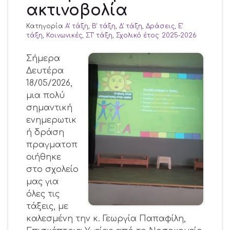
ακτινοβολία
Κατηγορία
Α' τάξη
,
Β' τάξη
,
Δ' τάξη
,
Δράσεις
,
Ε'
τάξη
,
Κοινωνικές
,
ΣΤ' τάξη
,
Σχολικό έτος: 2025-2026
Σήμερα
Δευτέρα
18/05/2026,
μια πολύ
σημαντική
ενημερωτικ
ή δράση
πραγματοπ
οιήθηκε
στο σχολείο
μας για
όλες τις
τάξεις, με
καλεσμένη την κ. Γεωργία Παπαφίλη,