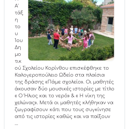
Α’
τάξ
η
το
υ
1ου
Δη
μο
τικ
ού Σχολείου Κορίνθου επισκέφθηκε το
Καλογεροπούλειο Ωδείο στα πλαίσια
της δράσης «Πάμε σχολείο». Οι μαθητές
άκουσαν δύο μουσικές ιστορίες με τίτλο
« Ο Ήλιος και το νερό» & « Η νίκη της
χελώνας». Μετά οι μαθητές κλήθηκαν να
ζωγραφίσουν κάτι που τους συγκίνησε
από τις ιστορίες καθώς και να παίξουν
…