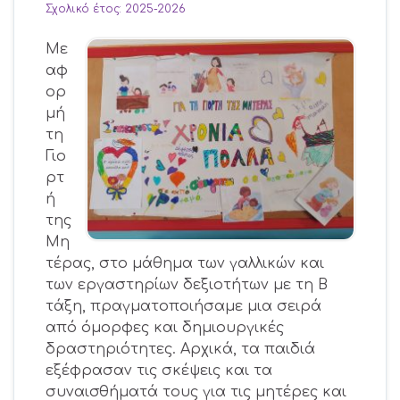
Σχολικό έτος: 2025-2026
Με
αφ
ορ
μή
τη
Γιο
ρτ
ή
της
Μη
τέρας, στo μάθημα των γαλλικών και
των εργαστηρίων δεξιοτήτων με τη Β
τάξη, πραγματοποιήσαμε μια σειρά
από όμορφες και δημιουργικές
δραστηριότητες. Αρχικά, τα παιδιά
εξέφρασαν τις σκέψεις και τα
συναισθήματά τους για τις μητέρες και