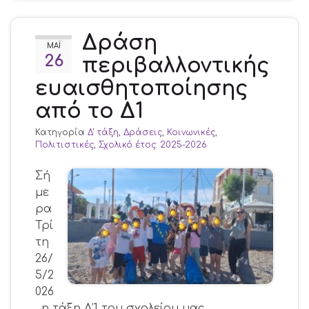
Δράση
ΜΆΙ
26
περιβαλλοντικής
ευαισθητοποίησης
από το Δ1
Κατηγορία
Δ' τάξη
,
Δράσεις
,
Κοινωνικές
,
Πολιτιστικές
,
Σχολικό έτος: 2025-2026
Σή
με
ρα
Τρί
τη
26/
5/2
026
, η τάξη Δ’1 του σχολείου μας