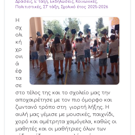
Δράσεις
,
Ε' τάξη
,
Εκδηλώσεις
,
Κοινωνικές
,
Πολιτιστικές
,
ΣΤ' τάξη
,
Σχολικό έτος: 2025-2026
Η
σχ
ολι
κή
χρ
ονι
ά
έφ
τα
σε
στο τέλος της και το σχολείο μας την
αποχαιρέτησε με τον πιο όμορφο και
ζωντανό τρόπο στη γιορτή λήξης. Η
αυλή μας γέμισε με μουσικές, παιχνίδι,
χορό και αμέτρητα χαμόγελα, καθώς οι
μαθητές και οι μαθήτριες όλων των