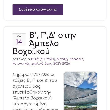
Συνέχεια ανάγνωσης
Β’, Γ’,Δ’ στην
ΜΆΙ
14
Άμπελο
Βοχαϊκού
Κατηγορία
Β' τάξη
,
Γ' τάξη
,
Δ' τάξη
,
Δράσεις
,
Κοινωνικές
,
Σχολικό έτος: 2025-2026
Σήμερα 14/5/2026 οι
τάξεις Β’, Γ’ και Δ’ του
σχολείου μας
επισκέφθηκαν την
“Άμπελο Βοχαϊκού”,
μια οργανωμένη
φάρμα με υπέροχους