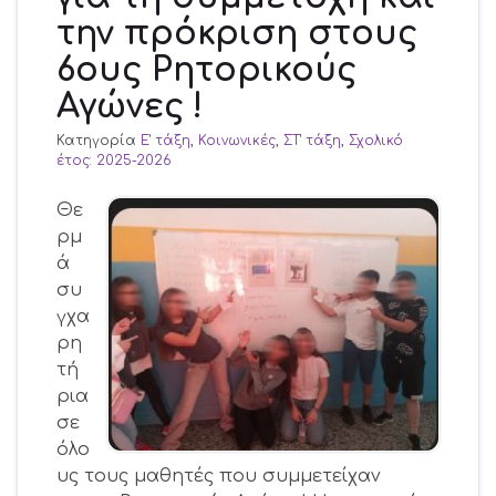
την πρόκριση στους
6ους Ρητορικούς
Αγώνες !
Κατηγορία
Ε' τάξη
,
Κοινωνικές
,
ΣΤ' τάξη
,
Σχολικό
έτος: 2025-2026
Θε
ρμ
ά
συ
γχα
ρη
τή
ρια
σε
όλο
υς τους μαθητές που συμμετείχαν