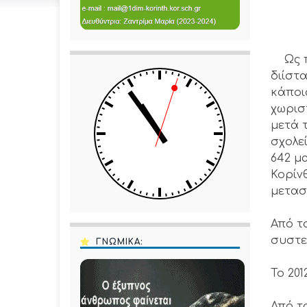
Ως πρ
διίστ
κάποιο
χωρισ
μετά 
σχολε
642 μα
Κορίνθ
μετασ
Από το
συστε
ΓΝΩΜΙΚΑ:
Το 20
Από τ