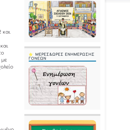
 και
 και
το
ΜΕΡΕΣ&ΩΡΕΣ ΕΝΗΜΕΡΩΣΗΣ
ΓΟΝΕΩΝ
 με
ολείο
φωμένο