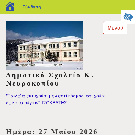
blogs.sch.gr
Σύνδεση
Μεταπηδήστε
στο
Μενού
περιεχόμενο
Δημοτικό Σχολείο Κ.
Νευροκοπίου
"Παιδεία ευτυχούσι μεν εστί κόσμος, ατυχούσι
δε καταφύγιον". ΙΣΟΚΡΑΤΗΣ
Ημέρα:
27 Μαΐου 2026