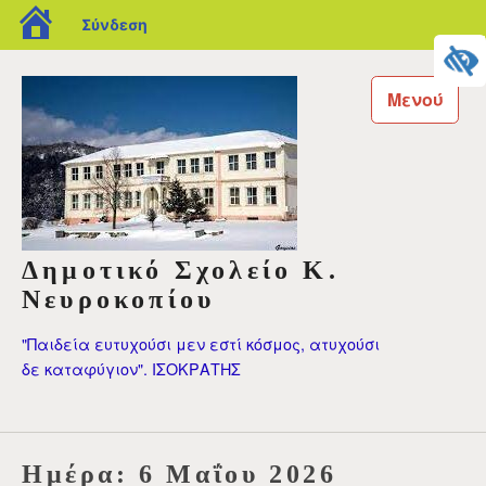
blogs.sch.gr
Σύνδεση
Μεταπηδήστε
στο
Μενού
περιεχόμενο
Δημοτικό Σχολείο Κ.
Νευροκοπίου
"Παιδεία ευτυχούσι μεν εστί κόσμος, ατυχούσι
δε καταφύγιον". ΙΣΟΚΡΑΤΗΣ
Ημέρα:
6 Μαΐου 2026