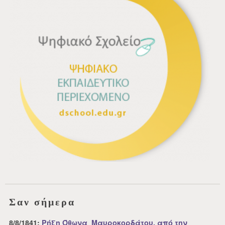
Σαν σήμερα
8/8/1841:
Ρήξη Όθωνα  Μαυροκορδάτου, από την