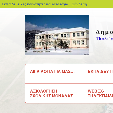
blogs.sch.gr
Εκπαιδευτικές κοινότητες και ιστολόγια
Σύνδεση
Μεταπηδήστε
στο
περιεχόμενο
Δημο
"Παιδεί
Αναζήτηση
ΛΙΓΑ ΛΟΓΙΑ ΓΙΑ ΜΑΣ…
ΕΚΠΑΙΔΕΥΤΙ
για:
ΑΞΙΟΛΟΓΗΣΗ
WEBEX-
ΣΧΟΛΙΚΗΣ ΜΟΝΑΔΑΣ
ΤΗΛΕΚΠΑΙΔ