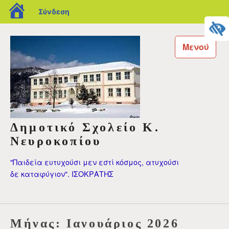
blogs.sch.gr
Σύνδεση
Μεταπηδήστε
στο
Μενού
περιεχόμενο
Δημοτικό Σχολείο Κ.
Νευροκοπίου
"Παιδεία ευτυχούσι μεν εστί κόσμος, ατυχούσι
δε καταφύγιον". ΙΣΟΚΡΑΤΗΣ
Μήνας:
Ιανουάριος 2026