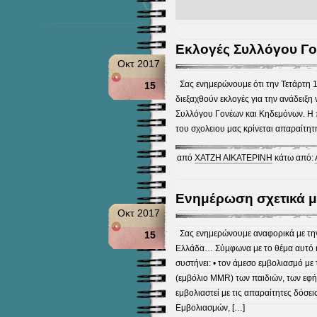
Εκλογές Συλλόγου Γ
Οκτ 2017
Σας ενημερώνουμε ότι την Τετάρτη 1
15
διεξαχθούν εκλογές για την ανάδειξη
Συλλόγου Γονέων και Κηδεμόνων. Η 
του σχολειου μας κρίνεται απαραίτητ
από
ΧΑΤΖΗ ΑΙΚΑΤΕΡΙΝΗ
κάτω από:
Ενημέρωση σχετικά μ
Οκτ 2017
Σας ενημερώνουμε αναφορικά με την 
15
Ελλάδα… Σύμφωνα με το θέμα αυτό 
συστήνει: • τον άμεσο εμβολιασμό με
(εμβόλιο MMR) των παιδιών, των εφή
εμβολιαστεί με τις απαραίτητες δόσ
Εμβολιασμών, […]