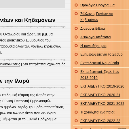
Ωρολόγιο Πρόγραμμα
Σύλλογος Γονέων και
ονέων και Κηδεμόνων
Κηδεμόνων
Διαβάστε βιβλία
8 Οκτωβρίου και ώρα 5.30 μ.μ. θα
Αξιόλογοι ιστότοποι
 νέου Διοικητικού Συμβουλίου του
Η ταινιοθήκη μας
παρουσία όλων των γονέων/ κηδεμόνων
η.
Ενημερωθείτε για το Σεισμό
Εκπαιδευτική Νομοθεσία
στο
Ανακοινώσεις
|
Δεν επιτρέπεται σχολιασμός
Εκλογές
Εκπαιδευτικοί: Σχολ. έτος
Συλλόγου
2018-2019
ε την Ιλαρά
Γονέων
ΕΚΠΑΙΔΕΥΤΙΚΟΙ:2019-2020
και
Κηδεμόνων
επιδημική έξαρση της ιλαράς στην
ΕΚΠΑΙΔΕΥΤΙΚΟΙ 2020-21
η Εθνική Επιτροπή Εμβολιασμών
ΕΚΠΑΙΔΕΥΤΙΚΟΙ 2021-2022
 το εμβόλιο ιλαράς- ερυθράς- παρωτίτιδας
Τι χρειάζεται ένα παιδί;
βων και των ενηλίκων που δεν έχουν
εις. Σύμφωνα με το Εθνικό Πρόγραμμα
ΕΚΠΑΙΔΕΥΤΙΚΟΙ 2022-23