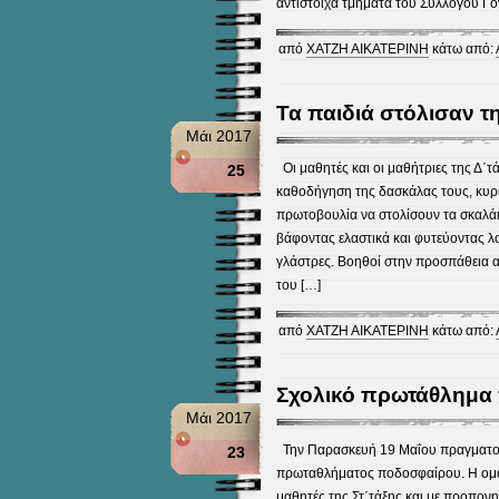
αντίστοιχα τμήματα του Συλλόγου Γο
από
ΧΑΤΖΗ ΑΙΚΑΤΕΡΙΝΗ
κάτω από:
Τα παιδιά στόλισαν τ
Μάι 2017
Οι μαθητές και οι μαθήτριες της Δ΄τά
25
καθοδήγηση της δασκάλας τους, κυρ
πρωτοβουλία να στολίσουν τα σκαλά
βάφοντας ελαστικά και φυτεύοντας λο
γλάστρες. Βοηθοί στην προσπάθεια αυ
του […]
από
ΧΑΤΖΗ ΑΙΚΑΤΕΡΙΝΗ
κάτω από:
Σχολικό πρωτάθλημα
Μάι 2017
Την Παρασκευή 19 Μαΐου πραγματοπ
23
πρωταθλήματος ποδοσφαίρου. Η ομά
μαθητές της Στ΄τάξης και με προπον