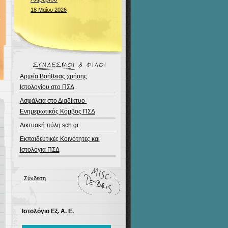
18 Μαΐου 2026
Αρχεία Βοήθειας χρήσης
Ιστολογίου στο ΠΣΔ
Ασφάλεια στο Διαδίκτυο-
Ενημερωτικός Κόμβος ΠΣΔ
Δικτυακή πύλη sch.gr
Εκπαιδευτικές Κοινότητες και
Ιστολόγια ΠΣΔ
Σύνδεση
Ιστολόγιο Εξ. Α. Ε.