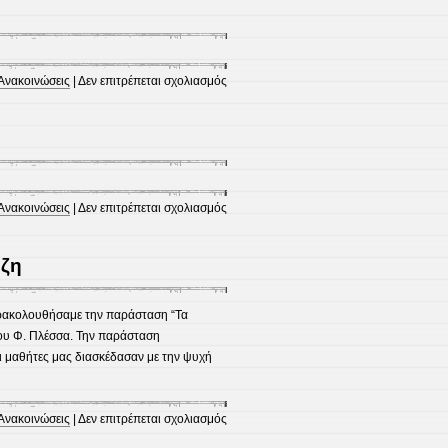
(σχ.
έτος
2017-
2018)
στο
Ανακοινώσεις
|
Δεν επιτρέπεται σχολιασμός
Έκθεση
εικαστικών
δημιουργιών
από
ανακυκλώσιμα
υλικά
στο
Ανακοινώσεις
|
Δεν επιτρέπεται σχολιασμός
Ευχές
για
ζη
το
Πάσχα
ρακολουθήσαμε την παράσταση “Τα
του Φ. Πλέσσα. Την παράσταση
ι μαθήτες μας διασκέδασαν με την ψυχή
στο
Ανακοινώσεις
|
Δεν επιτρέπεται σχολιασμός
Παράσταση