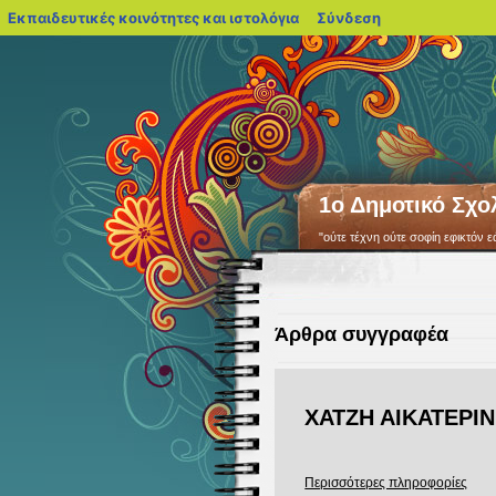
blogs.sch.gr
Εκπαιδευτικές κοινότητες και ιστολόγια
Σύνδεση
1ο Δημοτικό Σχο
"ούτε τέχνη ούτε σοφίη εφικτόν ε
Άρθρα συγγραφέα
ΧΑΤΖΗ ΑΙΚΑΤΕΡΙ
Περισσότερες πληροφορίες