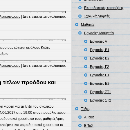
Σχολικού
Εκπαιδευτικές επισκέψεις
Αθλητισμου
στο
Σχολικές γιορτές
Ανακοινώσεις
|
Δεν επιτρέπεται σχολιασμός
ΑΓΙΑΣΜΟΣ
Μαθητές
Εργασίες Μαθητών
Εργασίες Α
είου μας εύχεται σε όλους Καλές
Εργασίες Β1
μβριο!
Εργασίες Β2
στο
Ανακοινώσεις
|
Δεν επιτρέπεται σχολιασμός
Εργασίες Γ2
Καλό
Εργασίες Ε1
καλοκαίρι
η τίτλων προόδου και
Εργασίες Ε2
Εργασίες ΣΤ1
Εργασίες ΣΤ2
κή γιορτή για τη λήξη του σχολικού
Τάξεις
14/06/2017 στις 19:00 στον προαύλιο χώρο
Α Τάξη
αδοσιακοί χοροί από τους μαθητές/τριες
 μοντέρνοι και παραδοσιακοί χοροί από τα
Β Τάξη