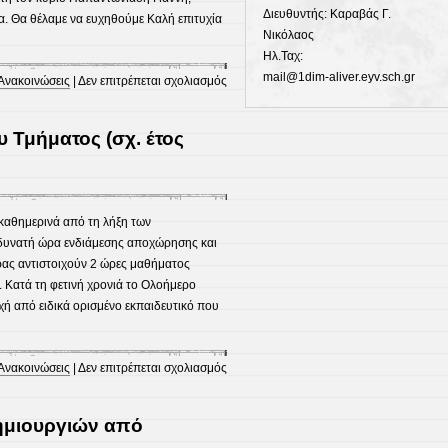
Διευθυντής: Καραβάς Γ.
α. Θα θέλαμε να ευχηθούμε Καλή επιτυχία
Νικόλαος
Ηλ.Ταχ:
mail@1dim-aliver.eyv.sch.gr
στο
Ανακοινώσεις
|
Δεν επιτρέπεται σχολιασμός
Σχολικό
πρωτάθλημα
 Τμήματος (σχ. έτος
ποδοσφαίρου
καθημερινά από τη λήξη των
 δυνατή ώρα ενδιάμεσης αποχώρησης και
ρας αντιστοιχούν 2 ώρες μαθήματος
 Κατά τη φετινή χρονιά το Ολοήμερο
ή από ειδικά ορισμένο εκπαιδευτικό που
στο
Ανακοινώσεις
|
Δεν επιτρέπεται σχολιασμός
Λειτουργία
Ολοήμερου
ημιουργιών από
Τμήματος