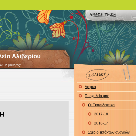
λείο Αλιβερίου
άν μη μάθη τις"
Αρχική
Το σχολείο μας
Οι Εκπαιδευτικοί
ΝΗ
2017-18
2016-17
Σχέδιο εκτάκτων αναγκών