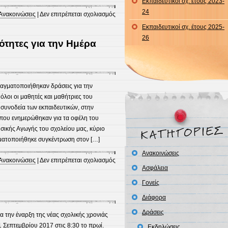
Εκπαιδευτικοί σχ. έτους 2023-
24
στο
Ανακοινώσεις
|
Δεν επιτρέπεται σχολιασμός
Ενημέρωση
Εκπαιδευτικοί σχ. έτους 2025-
σχετικά
26
ότητες για την Ημέρα
με
την
Ιλαρά
αγματοποιήθηκαν δράσεις για την
όλοι οι μαθητές και μαθήτριες του
 συνοδεία των εκπαιδευτικών, στην
όπου ενημερώθηκαν για τα οφέλη του
σικής Αγωγής του σχολείου μας, κύριο
ματοποιήθηκε συγκέντρωση στον […]
Ανακοινώσεις
στο
Ανακοινώσεις
|
Δεν επιτρέπεται σχολιασμός
Ασφάλεια
Δράσεις
και
Γονείς
δραστηριότητες
Διάφορα
για
Δράσεις
την
 την έναρξη της νέας σχολικής χρονιάς
Ημέρα
1 Σεπτεμβρίου 2017 στις 8:30 το πρωί.
Εκδηλώσεις