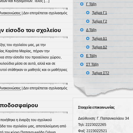
νέων και Κηδεμόνων. Τέλος […]
Γ Τάξη
στο
Τμήμα Γ1
Ανακοινώσεις
|
Δεν επιτρέπεται σχολιασμός
Γιορτή
Τμήμα Γ2
λήξης-
ην είσοδο του σχολείου
Δ Τάξη
επίδοση
τίτλων
Τμήμα Δ1
προόδου
ξης του σχολείου μας, με την
Τμήμα Δ2
και
ίας Καράπα Μαρίας, πήραν την
Ε Τάξη
σπουδών
κια στην είσοδο του προαύλιου χώρου,
υλούδια μέσα σε αυτά, αλλά και σε
ΣΤ Τάξη
τοί στάθηκαν οι μαθητές και οι μαθήτριες
Τμήμα ΣΤ2
στο
Ανακοινώσεις
|
Δεν επιτρέπεται σχολιασμός
Τα
παιδιά
 ποδοσφαίρου
στόλισαν
Στοιχεία επικοινωνίας
την
Διεύθυνση: Γ. Παπανικολάου 34
είσοδο
οιήθηκε η έναρξη του σχολικού
Τηλ: 2223022265
του
δα του σχολείου μας, αποτελούμενη από
Φαξ: 2223022521
σχολείου
ητή τον κύριο Παπαντωνιάδη Γιάννη,