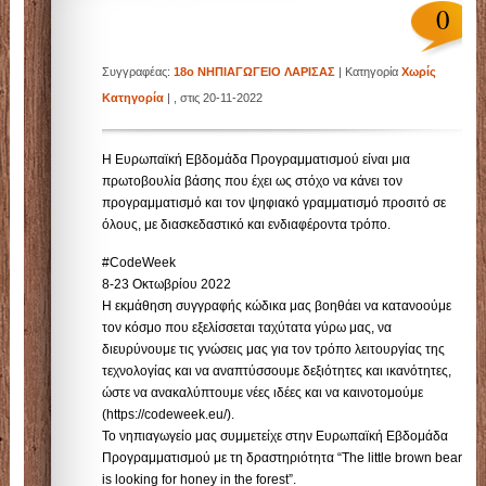
ΝΗΠΙΑΓΩΓΕΙ
0
Συγγραφέας:
18ο ΝΗΠΙΑΓΩΓΕΙΟ ΛΑΡΙΣΑΣ
| Κατηγορία
Χωρίς
ΛΑΡΙΣΑΣ
Κατηγορία
| , στις 20-11-2022
Η Ευρωπαϊκή Εβδομάδα Προγραμματισμού είναι μια
πρωτοβουλία βάσης που έχει ως στόχο να κάνει τον
Άλλος ένας ιστότοπος Blogs.sch.gr
προγραμματισμό και τον ψηφιακό γραμματισμό προσιτό σε
όλους, με διασκεδαστικό και ενδιαφέροντα τρόπο.
#CodeWeek
8-23 Οκτωβρίου 2022
Η εκμάθηση συγγραφής κώδικα μας βοηθάει να κατανοούμε
τον κόσμο που εξελίσσεται ταχύτατα γύρω μας, να
διευρύνουμε τις γνώσεις μας για τον τρόπο λειτουργίας της
τεχνολογίας και να αναπτύσσουμε δεξιότητες και ικανότητες,
ώστε να ανακαλύπτουμε νέες ιδέες και να καινοτομούμε
(https://codeweek.eu/).
Το νηπιαγωγείο μας συμμετείχε στην Ευρωπαϊκή Εβδομάδα
Προγραμματισμού με τη δραστηριότητα “The little brown bear
is looking for honey in the forest”.