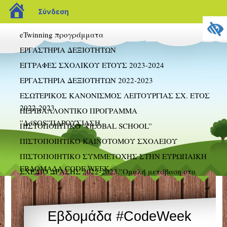
blogs.sch.gr
Σύνδεση
eTwinning προγράμματα
EΡΓΑΣΤΗΡΙΑ ΔΕΞΙΟΤΗΤΩΝ
ΕΓΓΡΑΦΕΣ ΣΧΟΛΙΚΟΥ ΕΤΟΥΣ 2023-2024
ΕΡΓΑΣΤΗΡΙΑ ΔΕΞΙΟΤΗΤΩΝ 2022-2023
ΕΣΩΤΕΡΙΚΟΣ ΚΑΝΟΝΙΣΜΟΣ ΛΕΙΤΟΥΡΓΙΑΣ ΣΧ. ΕΤΟΣ
2022-2023
ΠΕΡΙΒΑΛΛΟΝΤΙΚΟ ΠΡΟΓΡΑΜΜΑ
”ΔάSOS”ΠΑΡΟΥΣΙΑΣΗ
ΠΙΣΤΟΠΟΙΗΤΙΚΟ ”GLOBAL SCHOOL”
ΠΙΣΤΟΠΟΙΗΤΙΚΟ ΚΑΙΝΟΤΟΜΟΥ ΣΧΟΛΕΙΟΥ
ΠΙΣΤΟΠΟΙΗΤΙΚΟ ΣΥΜΜΕΤΟΧΗΣ ΣΤΗΝ ΕΥΡΩΠΑΙΚΗ
ΕΒΔΟΜΑΔΑ CODE WEEK
ΣΧΕΔΙΟ ΔΡΑΣΗΣ 2022-2023.”Ομαλή μετάβαση στο
δημοτικό σχολείο”
18ο
Εβδομάδα #CodeWeek