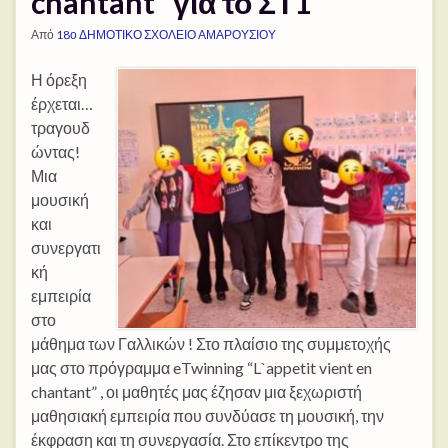
chantant” για το ΣΤ1
Από
18ο ΔΗΜΟΤΙΚΟ ΣΧΟΛΕΙΟ ΑΜΑΡΟΥΣΙΟΥ
Η όρεξη
έρχεται…
τραγουδ
ώντας!
Μια
μουσική
και
συνεργατι
κή
εμπειρία
στο
μάθημα των Γαλλικών ! Στο πλαίσιο της συμμετοχής
μας στο πρόγραμμα eTwinning “L`appetit vient en
chantant” , οι μαθητές μας έζησαν μια ξεχωριστή
μαθησιακή εμπειρία που συνδύασε τη μουσική, την
έκφραση και τη συνεργασία. Στο επίκεντρο της