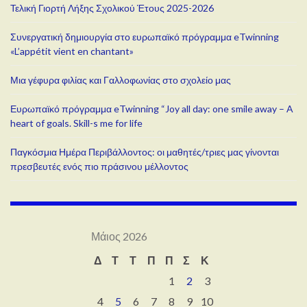
Τελική Γιορτή Λήξης Σχολικού Έτους 2025-2026
Συνεργατική δημιουργία στο ευρωπαϊκό πρόγραμμα eTwinning
«L’appétit vient en chantant»
Μια γέφυρα φιλίας και Γαλλοφωνίας στο σχολείο μας
Ευρωπαϊκό πρόγραμμα eTwinning “Joy all day: one smile away – A
heart of goals. Skill-s me for life
Παγκόσμια Ημέρα Περιβάλλοντος: οι μαθητές/τριες μας γίνονται
πρεσβευτές ενός πιο πράσινου μέλλοντος
Μάιος 2026
Δ
Τ
Τ
Π
Π
Σ
Κ
1
2
3
4
5
6
7
8
9
10