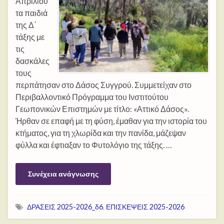
Απριλίου
τα παιδιά
της Δ΄
τάξης με
τις
δασκάλες
τους
περπάτησαν στο Δάσος Συγγρού. Συμμετείχαν στο
Περιβαλλοντικό Πρόγραμμα του Ινστιτούτου
Γεωπονικών Επιστημών με τίτλο: «Αττικό Δάσος».
Ήρθαν σε επαφή με τη φύση, έμαθαν για την ιστορία του
κτήματος, για τη χλωρίδα και την πανίδα, μάζεψαν
φύλλα και έφτιαξαν το Φυτολόγιο της τάξης. …
Συνέχεια ανάγνωσης
ΔΡΑΣΕΙΣ 2025-2026_δ6
,
ΕΠΙΣΚΕΨΕΙΣ 2025-2026