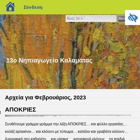
blogs.sch.gr
Σύνδεση
Βρες
Βρες το »
το
»
13ο Νηπιαγωγείο Καλαμάτας
Αρχεία για Φεβρουάριος, 2023
ΑΠΟΚΡΙΕΣ
3
Συνθέτουμε γράμμα γράμμα την λέξη ΑΠΟΚΡΙΕΣ… και φύλλο εργασίας…
κολάζ αρλεκίνοι… και κλόουν με τύπωμα… καπέλο και γραβάτα κλόουν…
ζωγραφική στο καβαλέτο… και μάσκες… κατασκευή κλόουν… τα παιδιά