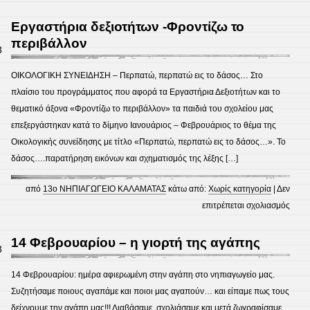
Εγγρ
μαθη
Εργαστήρια δεξιοτήτων -Φροντίζω το
τριώ
περιβάλλον
3
στα
Νηπι
ΟΙΚΟΛΟΓΙΚΗ ΣΥΝΕΙΔΗΣΗ – Περπατώ, περπατώ εις το δάσος… Στο
για
πλαίσιο του προγράμματος που αφορά τα Εργαστήρια Δεξιοτήτων και το
το
θεματικό άξονα «Φροντίζω το περιβάλλον» τα παιδιά του σχολείου μας
σχολ
επεξεργάστηκαν κατά το δίμηνο Ιανουάριος – Φεβρουάριος το θέμα της
έτος
Οικολογικής συνείδησης με τίτλο «Περπατώ, περπατώ εις το δάσος…». Το
2023
δάσος….παρατήρηση εικόνων και σχηματισμός της λέξης […]
24
από
13ο ΝΗΠΙΑΓΩΓΕΙΟ ΚΑΛΑΜΑΤΑΣ
κάτω από:
Χωρίς κατηγορία
|
Δεν
στο
επιτρέπεται σχολιασμός
Εργα
δεξιο
14 Φεβρουαρίου – η γιορτή της αγάπης
3
-Φρο
το
14 Φεβρουαρίου: ημέρα αφιερωμένη στην αγάπη στο νηπιαγωγείο μας.
περι
Συζητήσαμε ποιους αγαπάμε και ποιοι μας αγαπούν… και είπαμε πως τους
δείχνουμε την αγάπη μας!!! Διαβάσαμε, σχολιάσαμε και μετά ζωγραφίσαμε