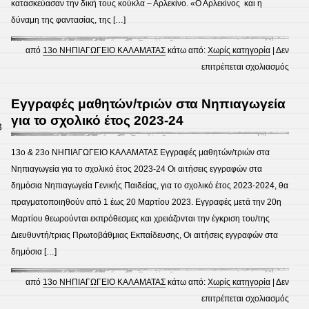
κατασκεύασαν την δική τους κούκλα – Αρλεκίνο. «Ο Αρλεκίνος και η
δύναμη της φαντασίας, της […]
από
13ο ΝΗΠΙΑΓΩΓΕΙΟ ΚΑΛΑΜΑΤΑΣ
κάτω από:
Χωρίς κατηγορία
|
Δεν
στο
επιτρέπεται σχολιασμός
Κουκ
Αποκ
Εγγραφές μαθητών/τριών στα Νηπιαγωγεία
Αφήγ
για το σχολικό έτος 2023-24
3
Παρα
–
13ο & 23ο ΝΗΠΙΑΓΩΓΕΙΟ ΚΑΛΑΜΑΤΑΣ Εγγραφές μαθητών/τριών στα
Εργα
Νηπιαγωγεία για το σχολικό έτος 2023-24 Οι αιτήσεις εγγραφών στα
κατα
δημόσια Νηπιαγωγεία Γενικής Παιδείας, για το σχολικό έτος 2023-2024, θα
κούκ
πραγματοποιηθούν από 1 έως 20 Μαρτίου 2023. Εγγραφές μετά την 20η
Μαρτίου θεωρούνται εκπρόθεσμες και χρειάζονται την έγκριση του/της
Διευθυντή/τριας Πρωτοβάθμιας Εκπαίδευσης, Οι αιτήσεις εγγραφών στα
δημόσια […]
από
13ο ΝΗΠΙΑΓΩΓΕΙΟ ΚΑΛΑΜΑΤΑΣ
κάτω από:
Χωρίς κατηγορία
|
Δεν
στο
επιτρέπεται σχολιασμός