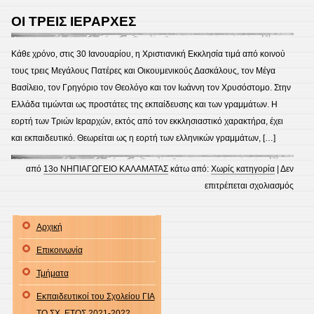
ΤΟΥ
ΟΙ ΤΡΕΙΣ ΙΕΡΑΡΧΕΣ
ΣΩΤ
Κάθε χρόνο, στις 30 Ιανουαρίου, η Χριστιανική Εκκλησία τιμά από κοινού
τους τρεις Μεγάλους Πατέρες και Οικουμενικούς Δασκάλους, τον Μέγα
Βασίλειο, τον Γρηγόριο τον Θεολόγο και τον Ιωάννη τον Χρυσόστομο. Στην
Ελλάδα τιμώνται ως προστάτες της εκπαίδευσης και των γραμμάτων. Η
εορτή των Τριών Ιεραρχών, εκτός από τον εκκλησιαστικό χαρακτήρα, έχει
και εκπαιδευτικό. Θεωρείται ως η εορτή των ελληνικών γραμμάτων, […]
από
13ο ΝΗΠΙΑΓΩΓΕΙΟ ΚΑΛΑΜΑΤΑΣ
κάτω από:
Χωρίς κατηγορία
|
Δεν
στο
επιτρέπεται σχολιασμός
ΟΙ
ΤΡΕΙ
Αρχική
ΙΕΡΑ
Επικοινωνία
Τμήματα
Εκπαιδευτικοί του Σχολείου ΓΙΑ
ΤΟ ΣΧ. ΕΤΟΣ 2021-2022