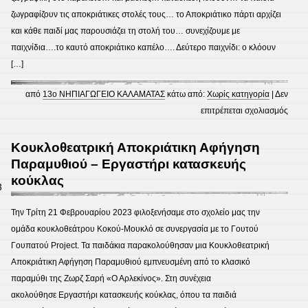
ζωγραφίζουν τις αποκριάτικες στολές τους… το Αποκριάτικο πάρτι αρχίζει
και κάθε παιδί μας παρουσιάζει τη στολή του… συνεχίζουμε με
παιχνίδια….το καυτό αποκριάτικο καπέλο…. Δεύτερο παιχνίδι: ο κλόουν
[…]
από
13ο ΝΗΠΙΑΓΩΓΕΙΟ ΚΑΛΑΜΑΤΑΣ
κάτω από:
Χωρίς κατηγορία
|
Δεν
στο
επιτρέπεται σχολιασμός
ΑΠΟ
Κουκλοθεατρική Αποκριάτικη Αφήγηση
Παραμυθιού – Εργαστήρι κατασκευής
κούκλας
3
Την Τρίτη 21 Φεβρουαρίου 2023 φιλοξενήσαμε στο σχολείο μας την
ομάδα κουκλοθεάτρου Κοκού-Μουκλό σε συνεργασία με το Γουτού
Γουπατού Project. Τα παιδάκια παρακολούθησαν μια Κουκλοθεατρική
Αποκριάτικη Αφήγηση Παραμυθιού εμπνευσμένη από το κλασικό
παραμύθι της Ζωρζ Σαρή «Ο Αρλεκίνος». Στη συνέχεια
ακολούθησε Εργαστήρι κατασκευής κούκλας, όπου τα παιδιά