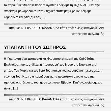
το παραμύθι “Μάντεψε πόσο σ’ αγαπώ” Γράψαμε τη λέξη ΑΓΑΠΗ και την
στολίσαμε με καρδούλες με την τεχνική “τύπωμα με ρολό” Κόψαμε
καρδούλες και φτιάξαμε το […]
από
13ο ΝΗΠΙΑΓΩΓΕΙΟ ΚΑΛΑΜΑΤΑΣ
κάτω από:
Χωρίς κατηγορία
|
Δεν
στο
επιτρέπεται σχολιασμός
14
Φεβρ
ΥΠΑΠΑΝΤΗ ΤΟΥ ΣΩΤΗΡΟΣ
–
η
Η Υπαπαντή είναι Δεσποτική και Θεομητορική εορτή της Ορθόδοξης
γιορτ
Εκκλησίας, που εορτάζεται η “προσφορά” του Ιησού στο Ναό από την
της
μητέρα Του Μαρία και τον θετό Του πατέρα Ιωσήφ, σαράντα ημέρες μετά τη
αγάπ
γέννησή Του. Ήταν μια παράδοση για τα πρωτότοκα αγόρια που την
τήρησαν οι κηδεμόνες του Ιησού ως πιστοί Εβραίοι. Κατ’ αναλογία σήμερα
είναι ο […]
από
13ο ΝΗΠΙΑΓΩΓΕΙΟ ΚΑΛΑΜΑΤΑΣ
κάτω από:
Χωρίς κατηγορία
|
Δεν
στο
επιτρέπεται σχολιασμός
ΥΠΑ