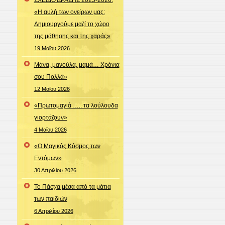
«Η αυλή των ονείρων μας:
Δημιουργούμε μαζί το χώρο
της μάθησης και της χαράς»
19 Μαΐου 2026
Μάνα, μανούλα, μαμά… Χρόνια
σου Πολλά»
12 Μαΐου 2026
«Πρωτομαγιά ….. τα λούλουδα
γιορτάζουν»
4 Μαΐου 2026
«Ο Μαγικός Κόσμος των
Εντόμων»
30 Απριλίου 2026
Το Πάσχα μέσα από τα μάτια
των παιδιών
6 Απριλίου 2026