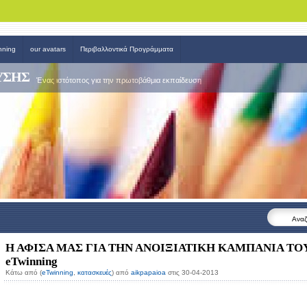
nning
our avatars
Περιβαλλοντικά Προγράμματα
ΥΣΗΣ
Ένας ιστότοπος για την πρωτοβάθμια εκπαίδευση
Αναζ
Η ΑΦΙΣΑ ΜΑΣ ΓΙΑ ΤΗΝ ΑΝΟΙΞΙΑΤΙΚΗ ΚΑΜΠΑΝΙΑ ΤΟ
eTwinning
Κάτω από (
eTwinning
,
κατασκευές
) από
aikpapaioa
στις 30-04-2013