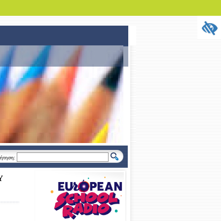
ήτηση:
Υ