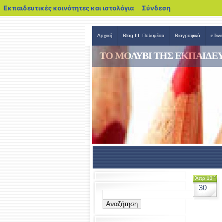
blogs.sch.gr
Εκπαιδευτικές κοινότητες και ιστολόγια
Σύνδεση
Αρχική
Blog III: Πολυμέσα
Βιογραφικό
eTwi
TO MΟΛΥΒΙ ΤΗΣ ΕΚΠΑΙΔΕ
Απρ 13
30