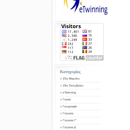
Kατηγορίες
25η Μαρτίου
28η Οκτωβρίου
eTwinning
Γενικά
Γεωγραφία
Γλώσσα
Γλώσσα Γ΄
Γλώσσα Δ΄