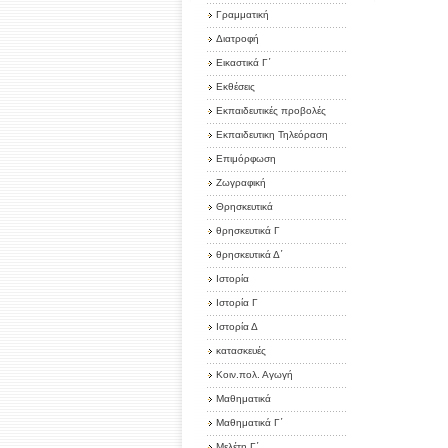
Γραμματική
Διατροφή
Εικαστικά Γ΄
Εκθέσεις
Εκπαιδευτικές προβολές
Εκπαιδευτικη Τηλεόραση
Επιμόρφωση
Ζωγραφική
Θρησκευτικά
θρησκευτικά Γ
θρησκευτικά Δ΄
Ιστορία
Ιστορία Γ
Ιστορία Δ
κατασκευές
Κοιν.πολ. Αγωγή
Μαθηματικά
Μαθηματικά Γ΄
Μελέτη Γ΄