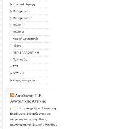
Κοιν.πολ. Αγωγή
Μαθηματικά
Μαθηματικά Γ΄
Μελέτη Γ΄
Μελέτη Δ
παιδική λογτοτεχνία
Πάσχα
ΠΕΡΙΒΑΛΛΟΝΤΙΚΉ
Πολιτισμός
ΤΠΕ
ΦΥΣΙΚΗ
Χωρίς κατηγορία
Διεύθυνση Π.Ε.
Ανατολικής Αττικής
Επαναπροκήρυξη – Πρόσκληση
Εκδήλωσης Ενδιαφέροντας για
πλήρωση κενούμενης θέσης
Διευθύντριας/ντή Σχολικής Μονάδας