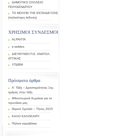
ΔΗΜΟΤΙΚΟ ΣΧΟΛΕΙΟ
ΠΟΛΥΔΕΝΔΡΙΟΥ
ΤΟ ΜΟΛΥΒΙ ΤΗΣ ΕΚΠΑΙΔΕΥΣΗΣ
(παλαιότερη έκδοση)
ΧΡΗΣΙΜΟΙ ΣΥΝΔΕΣΜΟΙ
ALFAVITA
e-selides
ΔΙΕΥΘΥΝΣΗ Π.Ε. ΑΝΑΤΟΛ.
ΑΤΤΙΚΗΣ
ΥΠΔΒΜ
Πρόσφατα άρθρα
Α΄ Τάξη – Δραστηριότητες 1ης
ημέρας στην τάξη
Φθινοπωρινά δωράκια για τα
πρωτάκια μας
Θερινό Σχολείο – Τήνος 2015
ΚΑΛΟ ΚΑΛΟΚΑΙΡΙ!
Πήλινα καραβάκια