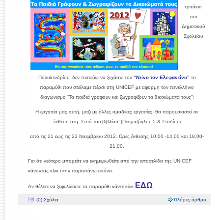
τριτάκια
του
Δημοτικού
Σχολείου
Πολυδενδρίου, δεν πιστεύω να ξεχάστε τον
“Ντίνο τον Ελεφαντίνο”
το
παραμύθι που στείλαμε πέρσι στη UNICEF με αφορμη τον πενελλήνιο
διαγωνισμο “Τα παιδιά γράφουν και ζωγραφίζουν τα δικαιώματά τους”;
Η εργασία μας αυτή, μαζι με άλλες ομαδικές εργασίες, θα παρουσιαστεί σε
έκθεση στη ¨Στοά του βιβλίου” (Πεσμαζόγλου 5 & Σταδίου)
από τις 21 εως τις 23 Νοεμβρίου 2012. Ωρες έκθεσης 10.00 -14.00 και 18.00-
21.00.
Για ότι νεότερο μπορείτε να ενημερωθείτε από την ιστοσελίδα της UNICEF
κάνοντας κλικ στην παραπάνω εικόνα.
ΕΔΩ
Αν θέλετε να ξεφυλλίσετε το παραμύθι κάντε κλικ
(0) Σχόλια
Πλήρες άρθρο