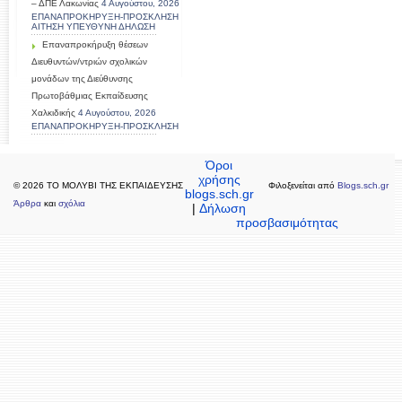
– ΔΠΕ Λακωνίας
4 Αυγούστου, 2026
ΕΠΑΝΑΠΡΟΚΗΡΥΞΗ-ΠΡΟΣΚΛΗΣΗ
ΑΙΤΗΣΗ ΥΠΕΥΘΥΝΗ ΔΗΛΩΣΗ
Επαναπροκήρυξη θέσεων
Διευθυντών/ντριών σχολικών
μονάδων της Διεύθυνσης
Πρωτοβάθμιας Εκπαίδευσης
Χαλκιδικής
4 Αυγούστου, 2026
ΕΠΑΝΑΠΡΟΚΗΡΥΞΗ-ΠΡΟΣΚΛΗΣΗ
Όροι
χρήσης
© 2026 TO MΟΛΥΒΙ ΤΗΣ ΕΚΠΑΙΔΕΥΣΗΣ
Φιλοξενείται από
Blogs.sch.gr
blogs.sch.gr
Άρθρα
και
σχόλια
|
Δήλωση
προσβασιμότητας