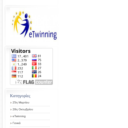
Kατηγορίες
25η Μαρτίου
28η Οκτωβρίου
eTwinning
Γενικά