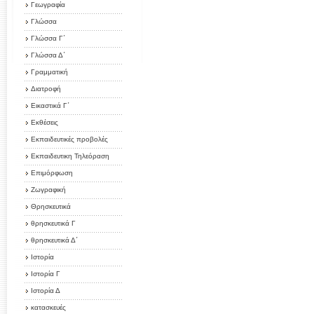
Γεωγραφία
Γλώσσα
Γλώσσα Γ΄
Γλώσσα Δ΄
Γραμματική
Διατροφή
Εικαστικά Γ΄
Εκθέσεις
Εκπαιδευτικές προβολές
Εκπαιδευτικη Τηλεόραση
Επιμόρφωση
Ζωγραφική
Θρησκευτικά
θρησκευτικά Γ
θρησκευτικά Δ΄
Ιστορία
Ιστορία Γ
Ιστορία Δ
κατασκευές