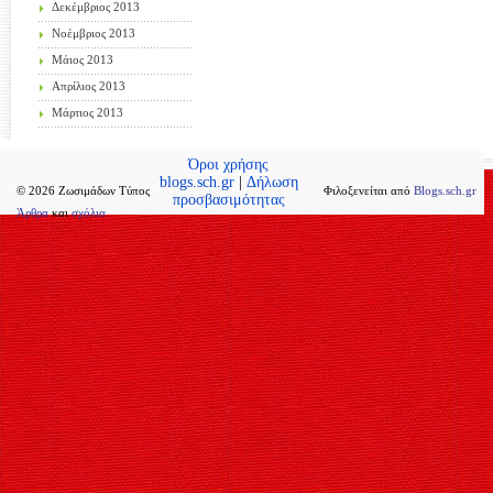
Δεκέμβριος 2013
Νοέμβριος 2013
Μάιος 2013
Απρίλιος 2013
Μάρτιος 2013
Όροι χρήσης
blogs.sch.gr
|
Δήλωση
© 2026 Ζωσιμάδων Τύπος
Φιλοξενείται από
Blogs.sch.gr
προσβασιμότητας
Άρθρα
και
σχόλια