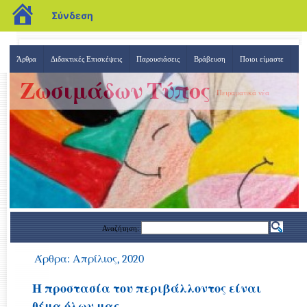
blogs.sch.gr
Σύνδεση
Άρθρα
Διδακτικές Επισκέψεις
Παρουσιάσεις
Βράβευση
Ποιοι είμαστε
Ζωσιμάδων Τύπος
Πειραματικά νέα
Αναζήτηση:
Άρθρα: Απρίλιος, 2020
Η προστασία του περιβάλλοντος είναι
θέμα όλων μας