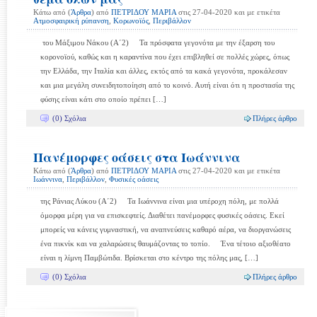
Κάτω από (
Άρθρα
) από
ΠΕΤΡΙΔΟΥ ΜΑΡΙΑ
στις 27-04-2020 και με ετικέτα
Ατμοσφαιρική ρύπανση
,
Κορωνοϊός
,
Περιβάλλον
του Μάξιμου Νάκου (Α΄2) Τα πρόσφατα γεγονότα με την έξαρση του
κορονοϊού, καθώς και η καραντίνα που έχει επιβληθεί σε πολλές χώρες, όπως
την Ελλάδα, την Ιταλία και άλλες, εκτός από τα κακά γεγονότα, προκάλεσαν
και μια μεγάλη συνειδητοποίηση από το κοινό. Αυτή είναι ότι η προστασία της
φύσης είναι κάτι στο οποίο πρέπει […]
(0) Σχόλια
Πλήρες άρθρο
Πανέμορφες οάσεις στα Ιωάννινα
Κάτω από (
Άρθρα
) από
ΠΕΤΡΙΔΟΥ ΜΑΡΙΑ
στις 27-04-2020 και με ετικέτα
Ιωάννινα
,
Περιβάλλον
,
Φυσικές οάσεις
της Ράνιας Λύκου (Α΄2) Τα Ιωάννινα είναι μια υπέροχη πόλη, με πολλά
όμορφα μέρη για να επισκεφτείς. Διαθέτει πανέμορφες φυσικές οάσεις. Εκεί
μπορείς να κάνεις γυμναστική, να αναπνεύσεις καθαρό αέρα, να διοργανώσεις
ένα πικνίκ και να χαλαρώσεις θαυμάζοντας το τοπίο. Ένα τέτοιο αξιοθέατο
είναι η λίμνη Παμβώτιδα. Βρίσκεται στο κέντρο της πόλης μας, […]
(0) Σχόλια
Πλήρες άρθρο