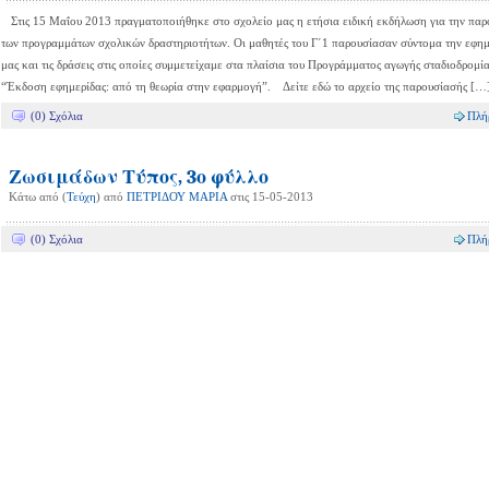
Στις 15 Μαΐου 2013 πραγματοποιήθηκε στο σχολείο μας η ετήσια ειδική εκδήλωση για την πα
των προγραμμάτων σχολικών δραστηριοτήτων. Οι μαθητές του Γ΄1 παρουσίασαν σύντομα την εφημ
μας και τις δράσεις στις οποίες συμμετείχαμε στα πλαίσια του Προγράμματος αγωγής σταδιοδρομί
“Έκδοση εφημερίδας: από τη θεωρία στην εφαρμογή”. Δείτε εδώ το αρχείο της παρουσίασής […
(0) Σχόλια
Πλή
Ζωσιμάδων Τύπος, 3ο φύλλο
Κάτω από (
Τεύχη
) από
ΠΕΤΡΙΔΟΥ ΜΑΡΙΑ
στις 15-05-2013
(0) Σχόλια
Πλή