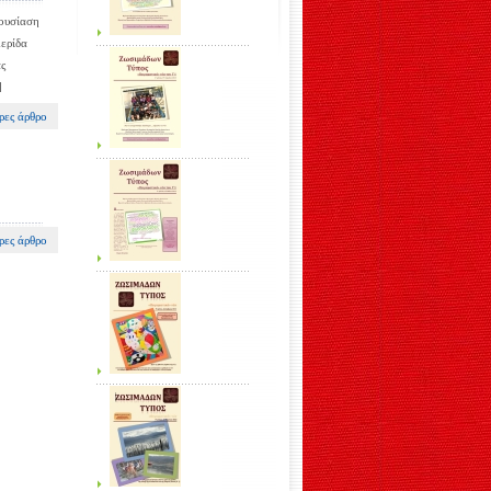
ρουσίαση
ερίδα
ας
]
ρες άρθρο
ρες άρθρο