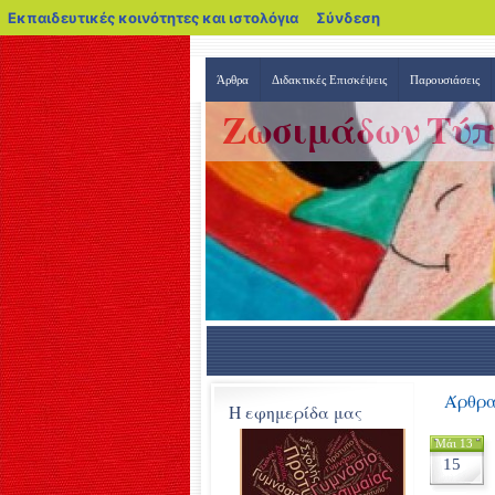
blogs.sch.gr
Εκπαιδευτικές κοινότητες και ιστολόγια
Σύνδεση
Άρθρα
Διδακτικές Επισκέψεις
Παρουσιάσεις
Ζωσιμάδων Τύπ
Άρθρα:
Η εφημερίδα μας
Μάι 13
15