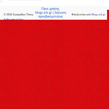
Όροι χρήσης
blogs.sch.gr
|
Δήλωση
© 2026 Ζωσιμάδων Τύπος
Φιλοξενείται από
Blogs.sch.gr
προσβασιμότητας
Άρθρα
και
σχόλια