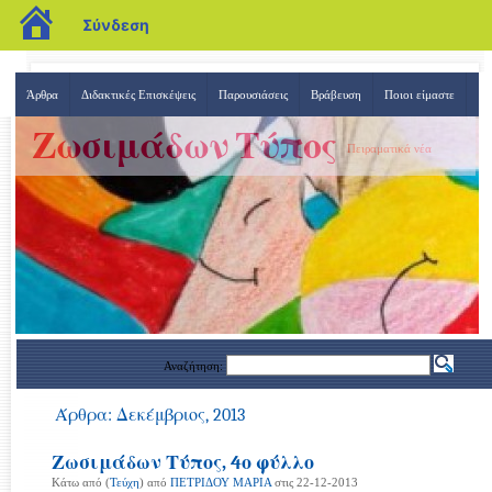
blogs.sch.gr
Σύνδεση
Άρθρα
Διδακτικές Επισκέψεις
Παρουσιάσεις
Βράβευση
Ποιοι είμαστε
Ζωσιμάδων Τύπος
Πειραματικά νέα
Αναζήτηση:
Άρθρα: Δεκέμβριος, 2013
Ζωσιμάδων Τύπος, 4ο φύλλο
Κάτω από (
Τεύχη
) από
ΠΕΤΡΙΔΟΥ ΜΑΡΙΑ
στις 22-12-2013