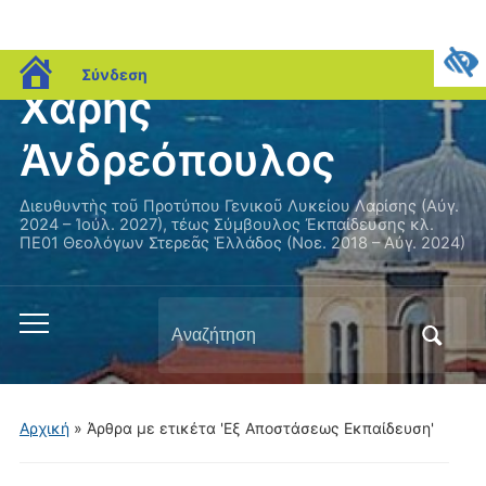
blogs.sch.gr
Σύνδεση
Χάρης
Ἀνδρεόπουλος
Διευθυντὴς τοῦ Προτύπου Γενικοῦ Λυκείου Λαρίσης (Αὐγ.
2024 – Ἰούλ. 2027), τέως Σύμβουλος Ἐκπαίδευσης κλ.
ΠΕ01 Θεολόγων Στερεᾶς Ἑλλάδος (Νοε. 2018 – Αὐγ. 2024)
Αναζήτηση
Εναλλαγή
για:
του
μενού
για
Αρχική
»
Άρθρα με ετικέτα 'Εξ Αποστάσεως Εκπαίδευση'
κινητά