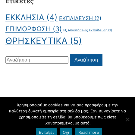
Ετικέτες
ΕΚΚΛΗΣΙΑ
(4)
ΕΚΠΑΙΔΕΥΣΗ
(2)
ΕΠΙΜΟΡΦΩΣΗ
(3)
Εξ Αποστάσεως Εκπαίδευση
(1)
ΘΡΗΣΚΕΥΤΙΚΑ
(5)
Αναζήτηση
Αναζήτηση
για:
Χρησιμοποιούμε cookies για να σας προσφέρουμε την
καλύτερη δυνατή εμπειρία στη σελίδα μας. Εάν συνεχίσετε να
blogs.sch.gr
χρησιμοποιείτε τη σελίδα, θα υποθέσουμε πως είστε
ικανοποιημένοι με αυτό.
Εντάξει
Όχι
Read more