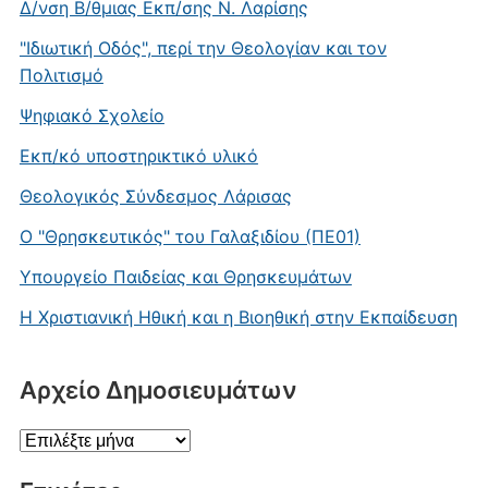
Δ/νση Β/θμιας Εκπ/σης Ν. Λαρίσης
"Ιδιωτική Οδός", περί την Θεολογίαν και τον
Πολιτισμό
Ψηφιακό Σχολείο
Εκπ/κό υποστηρικτικό υλικό
Θεολογικός Σύνδεσμος Λάρισας
Ο "Θρησκευτικός" του Γαλαξιδίου (ΠΕ01)
Υπουργείο Παιδείας και Θρησκευμάτων
Η Χριστιανική Ηθική και η Βιοηθική στην Εκπαίδευση
Aρχείο Δημοσιευμάτων
Aρχείο
Δημοσιευμάτων