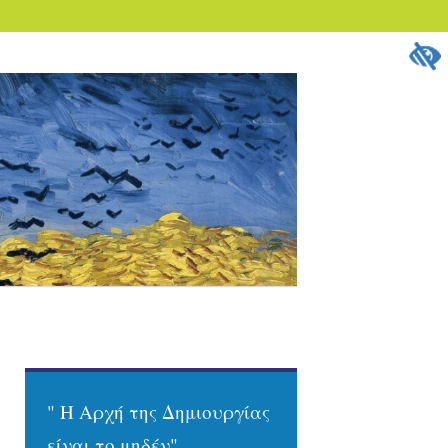
" Η Αρχή της Δημιουργίας
είναι το μηδέν"