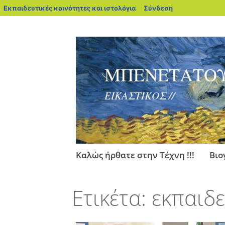
blogs.sch.gr
Εκπαιδευτικές κοινότητες και ιστολόγια
Σύνδεση
ΜΠΕΝΕΤΑΤΟΥ
ΕΙΚΑΣΤΙΚΟΣ //
Μετάβαση
Καλώς ήρθατε στην Τέχνη !!!
Βιο
στο
περιεχόμενο
Ετικέτα:
εκπαιδ