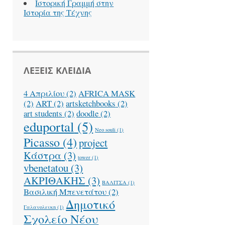
Ιστορική Γραμμή στην
Ιστορία της Τέχνης
ΛΕΞΕΙΣ ΚΛΕΙΔΙΑ
4 Απριλίου
(2)
AFRICA MASK
(2)
ART
(2)
artsketchbooks
(2)
art students
(2)
doodle
(2)
eduportal
(5)
Neo souli
(1)
Picasso
(4)
project
Κάστρα
(3)
tower
(1)
vbenetatou
(3)
ΑΚΡΙΘΑΚΗΣ
(3)
ΒΑΛΙΤΣΑ
(1)
Βασιλική Μπενετάτου
(2)
Δημοτικό
Γαλανολευκη
(1)
Σχολείο Νέου