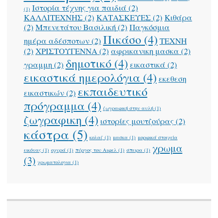
Ιστορία τέχνης για παιδιά
(2)
(1)
ΚΑΛΛΙΤΕΧΝΗΣ
(2)
ΚΑΤΑΣΚΕΥΕΣ
(2)
Κιθάρα
(2)
Μπενετάτου Βασιλική
(2)
Παγκόσμια
Πικάσο
(4)
ημέρα αδέσποτων
(2)
ΤΕΧΝΗ
(2)
ΧΡΙΣΤΟΥΓΕΝΝΑ
(2)
αφρικανικη μασκα
(2)
δημοτικό
(4)
γραμμη
(2)
εικαστικά
(2)
εικαστικά ημερολόγια
(4)
εκεθεση
εκπαιδευτικό
εικαστικών
(2)
πρόγραμμα
(4)
ζωγραφική στην αυλή
(1)
ζωγραφικη
(4)
ιστορίες μουτζούρας
(2)
κάστρα
(5)
κολαζ
(1)
μασκα
(1)
μορφικά στοιχεία
χρωμα
εικόνας
(1)
οχυρά
(1)
πύργος του Αιφελ
(1)
σπειρα
(1)
(3)
χρωματολογια
(1)