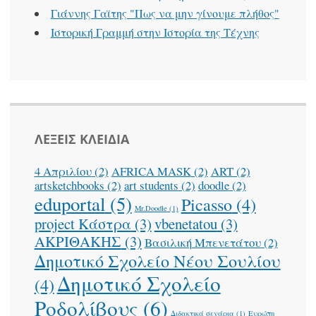
Γιάννης Γαϊτης "Πως να μην γίνουμε πλήθος"
Ιστορική Γραμμή στην Ιστορία της Τέχνης
ΛΕΞΕΙΣ ΚΛΕΙΔΙΑ
4 Απριλίου
(2)
AFRICA MASK
(2)
ART
(2)
artsketchbooks
(2)
art students
(2)
doodle
(2)
eduportal
(5)
Picasso
(4)
Mr.Doodle
(1)
project Κάστρα
(3)
vbenetatou
(3)
ΑΚΡΙΘΑΚΗΣ
(3)
Βασιλική Μπενετάτου
(2)
Δημοτικό Σχολείο Νέου Σουλίου
Δημοτικό Σχολείο
(4)
Ροδολίβους
(6)
Διδακτικά σενάρια
(1)
Ευρώπη