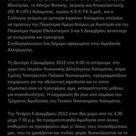
Μεσσηνίας, το Κέντρο Φυσικής, Ιατρικής και Αποκατάστασης
(ΚΕ.Φ.Ι.ΑΠ.) Καλαμάτας, πρώην Κ.Ε.Κ.Υ.Κ.Α.μεΑ., και ο
Σύλλογος ατόμων με εμπειρία καρκίνου Καλαμάτας επέλεξαν
να τιμήσουν την Παγκόσμια Ημέρα Ατόμων με Αναπηρία και την
Παγκόσμια Ημέρα Εθελοντισμού 3 και 5 Δεκεμβρίου αντίστοιχα
με συνεργασία και προσφορά.
Συνδιοργανώνουν ένα διήμερο αφιερωμένο στην Αιμοδοσία
Αλληλεγγύης.
Τη Δευτέρα 3 Δεκεμβρίου 2012 στις 6:00 το απόγευμα, στο
χώρο του Ιατρείου Κοινωνικής Αλληλεγγύης Καλαμάτας, κτίριο
Σχολής Νοσηλευτών Παλαιού Νοσοκομείου, προγραμματίζουν
ενημέρωση για την εθελοντική αιμοδοσία και το πόσο
σημαντικό είναι να προσφέρεις αίμα, καταρρίπτοντας μύθους
για επικινδυνότητες. Η ενημέρωση θα γίνει από κλιμάκιο του
Τμήματος Αιμοδοσίας του Γενικού Νοσοκομείου Καλαμάτας.
Την Τετάρτη 5 Δεκεμβρίου 2012 στον ίδιο χώρο από τις 4:30
μέχρι 7:30 μ.μ. θα πραγματοποιηθεί Αιμοδοσία από όσους
επιθυμούν να προσφέρουν αίμα γι’ όλους τους συνανθρώπους
μας, που το χρειάζονται και πολλές φορές δυσκολεύονται να το