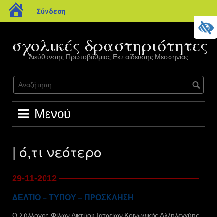
blogs.sch.gr
Σύνδεση
Μετάβαση
σε
σχολικές δραστηριότητες
περιεχόμενο
Διεύθυνσης Πρωτοβάθμιας Εκπαίδευσης Μεσσηνίας
Μενού
| ό,τι νεότερο
29-11-2012 ————————————————
ΔΕΛΤΙΟ – ΤΥΠΟΥ – ΠΡΟΣΚΛΗΣΗ
Ο Σύλλογος Φίλων Δικτύου Ιατρείων Κοινωνικής Αλληλεγγύης