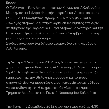
βρουν.
Ο Σύλλογος Φίλων Δικτύου Ιατρείων Κοινωνικής Αλληλεγγύης
Μεσσηνίας, το Κέντρο Φυσικής, Ιατρικής και Αποκατάστασης
(ΚΕ.Φ.Ι.ΑΠ.) Καλαμάτας, πρώην Κ.Ε.Κ.Υ.Κ.Α.μεΑ., και ο
Σύλλογος ατόμων με εμπειρία καρκίνου Καλαμάτας επέλεξαν
να τιμήσουν την Παγκόσμια Ημέρα Ατόμων με Αναπηρία και την
Παγκόσμια Ημέρα Εθελοντισμού 3 και 5 Δεκεμβρίου αντίστοιχα
με συνεργασία και προσφορά.
Συνδιοργανώνουν ένα διήμερο αφιερωμένο στην Αιμοδοσία
Αλληλεγγύης.
Τη Δευτέρα 3 Δεκεμβρίου 2012 στις 6:00 το απόγευμα, στο
χώρο του Ιατρείου Κοινωνικής Αλληλεγγύης Καλαμάτας, κτίριο
Σχολής Νοσηλευτών Παλαιού Νοσοκομείου, προγραμματίζουν
ενημέρωση για την εθελοντική αιμοδοσία και το πόσο
σημαντικό είναι να προσφέρεις αίμα, καταρρίπτοντας μύθους
για επικινδυνότητες. Η ενημέρωση θα γίνει από κλιμάκιο του
Τμήματος Αιμοδοσίας του Γενικού Νοσοκομείου Καλαμάτας.
Την Τετάρτη 5 Δεκεμβρίου 2012 στον ίδιο χώρο από τις 4:30