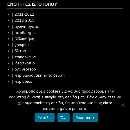
ΕΝΌΤΗΤΕΣ ΙΣΤΌΤΟΠΟΥ
| 2011-2012
| 2012-2013
| αγωγή υγείας
| αποθετήρια
| βιβλιοθήκη
| γραφείο
| δίκτυα
| επικοινωνία
| ιδεοσκόπιο
| ό,τι νεότερο
| περιβαλλοντική εκπαίδευση
| περιοδικό
| πολιτιστικά θέματα
Χρησιμοποιούμε cookies για να σας προσφέρουμε την
| προγράμματα μονάδων
καλύτερη δυνατή εμπειρία στη σελίδα μας. Εάν συνεχίσετε να
χρησιμοποιείτε τη σελίδα, θα υποθέσουμε πως είστε
ικανοποιημένοι με αυτό.
Φιλοξενία από το blogs.sch.gr
|
Όροι χρήσης blogs.sch.gr
|
Δήλωση προσβασιμότητας
Εντάξει
Όχι
Read more