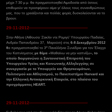
μέχρι 7:30 μ.μ. θα πραγματοποιηθεί Αιμοδοσία από όσους
επιθυμούν να προσφέρουν αίμα γι’ όλους τους συνανθρώπους
μας, που το χρειάζονται και πολλές φορές δυσκολεύονται να το
βρουν.
29-11-2012—————————————
Στην Αθήνα (Αίθουσα ‘Ζακλίν ντε Ρομιγύ’ Υπουργείου Παιδείας,
Ανδρέα Παπανδρέου 37, Μαρούσι) στις
6-8 Δεκεμβρίου 2012
ο
θ
α πραγματοποιηθεί το 3
Πανελλήνιο Συνέδριο για τον Έλεγχο
του Καπνίσματος
με θέμα
«Μαθαίνω να μην καπνίζω»
, το
οποίο διοργανώνει η Συντονιστική Επιτροπή του
Υπουργείου Υγείας και Κοινωνικής Αλληλεγγύης σε
συνεργασία με το Υπουργείο και Θρησκευμάτων,
Πολιτισμού και Αθλητισμού, το Πανεπιστήμιο
Harvard
και
την Ελληνική Αντικαρκινική Εταιρεία, στο πλαίσιο του
προγράμματος
HEART
.
29-11-2012—————————————