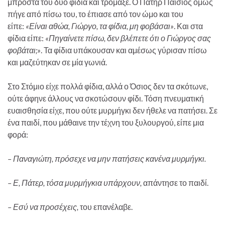
μπροστά του δύο φίδια και τρόμαξε. Ο Πατήρ Παΐσιος όμως
πήγε από πίσω του, το έπιασε από τον ώμο και του
είπε:
«Είναι αθώα, Γιώργο, τα φίδια, μη φοβάσαι»
. Και στα
φίδια είπε:
«Πηγαίνετε πίσω, δεν βλέπετε ότι ο Γιώργος σας
φοβάται;»
. Τα φίδια υπάκουσαν και αμέσως γύρισαν πίσω
και μαζεύτηκαν σε μία γωνιά.
Στο Στόμιο είχε πολλά φίδια, αλλά ο Όσιος δεν τα σκότωνε,
ούτε άφηνε άλλους να σκοτώσουν φίδι. Τόση πνευματική
ευαισθησία είχε, που ούτε μυρμήγκι δεν ήθελε να πατήσει. Σε
ένα παιδί, που μάθαινε την τέχνη του ξυλουργού, είπε μια
φορά:
– Παναγιώτη, πρόσεχε να μην πατήσεις κανένα μυρμήγκι.
– Ε, Πάτερ, τόσα μυρμήγκια υπάρχουν,
απάντησε το παιδί.
– Εσύ να προσέχεις,
του επανέλαβε.