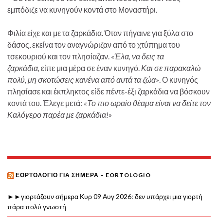
εμπόδιζε να κυνηγούν κοντά στο Μοναστήρι.
Φιλία είχε και με τα ζαρκάδια. Όταν πήγαινε για ξύλα στο
δάσος, εκείνα τον αναγνώριζαν από το χτύπημα του
τσεκουριού και τον πλησίαζαν.
«Έλα, να δεις τα
ζαρκάδια,
είπε μια μέρα σε έναν κυνηγό.
Και σε παρακαλώ
πολύ, μη σκοτώσεις κανένα από αυτά τα ζώα»
. Ο κυνηγός
πλησίασε και έκπληκτος είδε πέντε-έξι ζαρκάδια να βόσκουν
κοντά του. Έλεγε μετά:
«Το πιο ωραίο θέαμα είναι να δείτε τον
Καλόγερο παρέα με ζαρκάδια!»
ΕΟΡΤΟΛΌΓΙΟ ΓΙΑ ΣΉΜΕΡΑ – EORTOLOGIO
►►γιορτάζουν σήμερα Κυρ 09 Αυγ 2026: δεν υπάρχει μια γιορτή
πάρα πολύ γνωστή