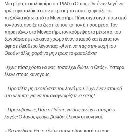
Μια μέρα, το καλοκαίρι του 1960, ο Όσιος είδε έναν λαγό να
τρώει φασολάκια στον μικρό κήπο που είχε φτιάξει σε
πεζούλια κάτω από το Μοναστήρι. Πήγε σιγά σιγά πίσω από
τον λαγό, άνοιξε το ζωστικό του και τον έπιασε μέσα. Τον
πήρε πάνω στο Μοναστήρι, τον κούρεψε στο μέτωπο, του
ζωγράφισε με κόκκινο χρώμα έναν σταυρό και έπειτα τον
άφησε ελεύθερο λέγοντας: «
Άντε, να πας στην ευχή του
Θεού κι άλλη φορά να μην τρως τα φασολάκια
· έχεις τόσα χόρτα να φας, τόσα έχει δώσει ο Θεός
». Ύστερα
έλεγε στους κυνηγούς.
– Προσέξτε μη σκοτώσετε τον λαγό μου. Έχει έναν σταυρό
στο μέτωπο για να τον αναγνωρίζετε κι εσείς!
– Προλαβαίνεις, Πάτερ Παΐσιε, να δεις αν έχει σταυρό ο
λαγός; Ο λαγός φεύγει βολίδα
, έλεγαν οι κυνηγοί.
– Θα τον δείτε, θα τον δείτε
, απαντούσε, και έτσι τους