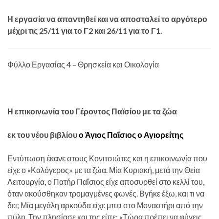
Η εργασία να απαντηθεί και να αποσταλεί το αργότερο
μέχρι τις 25/11 για το Γ2 και 26/11 για το Γ1.
Φύλλο Εργασίας 4 – Θρησκεία και Οικολογία
Η επικοινωνία του Γέροντος Παϊσίου με τα ζώα
εκ του νέου βιβλίου
ο Άγιος Παΐσιος ο Αγιορείτης
Εντύπωση έκανε στους Κονιτσιώτες και η επικοινωνία που
είχε ο «Καλόγερος» με τα ζώα. Μία Κυριακή, μετά την Θεία
Λειτουργία, ο Πατήρ Παΐσιος είχε αποσυρθεί στο κελλί του,
όταν ακούσθηκαν τρομαγμένες φωνές. Βγήκε έξω, και τι να
δει; Μία μεγάλη αρκούδα είχε μπει στο Μοναστήρι από την
πύλη. Την πλησίασε και της είπε: «Τώρα πρέπει να φύγεις,