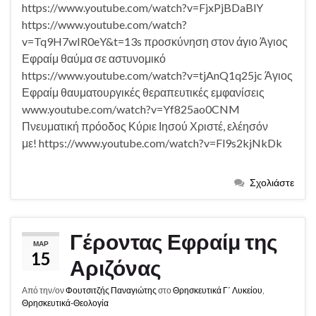
https://www.youtube.com/watch?v=FjxPjBDaBlY
https://www.youtube.com/watch?
v=Tq9H7wIR0eY&t=13s προσκύνηση στον άγιο Άγιος
Εφραίμ θαύμα σε αστυνομικό
https://www.youtube.com/watch?v=tjAnQ1q25jc Άγιος
Εφραίμ θαυματουργικές θεραπευτικές εμφανίσεις
www.youtube.com/watch?v=Yf825ao0CNM
Πνευματική πρόοδος Κύριε Ιησού Χριστέ, ελέησόν
με! https://www.youtube.com/watch?v=Fl9s2kjNkDk
Σχολιάστε
Γέροντας Εφραίμ της
ΜΑΡ
15
Αριζόνας
Από την/ον
Φουτσιτζής Παναγιώτης
στο
Θρησκευτικά Γ΄ Λυκείου
,
Θρησκευτικά-Θεολογία