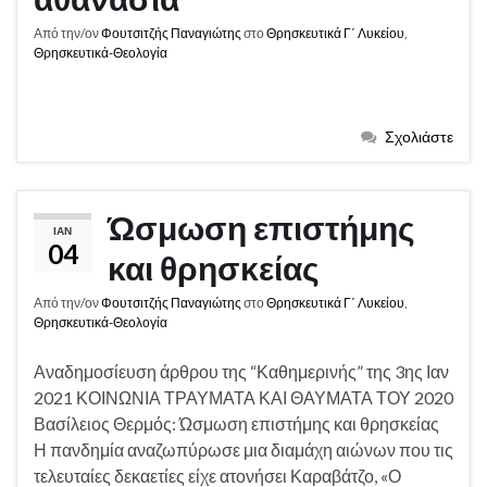
Από την/ον
Φουτσιτζής Παναγιώτης
στο
Θρησκευτικά Γ΄ Λυκείου
,
Θρησκευτικά-Θεολογία
Σχολιάστε
Ώσμωση επιστήμης
ΙΑΝ
04
και θρησκείας
Από την/ον
Φουτσιτζής Παναγιώτης
στο
Θρησκευτικά Γ΄ Λυκείου
,
Θρησκευτικά-Θεολογία
Αναδημοσίευση άρθρου της “Καθημερινής” της 3ης Ιαν
2021 ΚΟΙΝΩΝΙΑ ΤΡΑΥΜΑΤΑ ΚΑΙ ΘΑΥΜΑΤΑ ΤΟΥ 2020
Βασίλειος Θερμός: Ώσμωση επιστήμης και θρησκείας
Η πανδημία αναζωπύρωσε μια διαμάχη αιώνων που τις
τελευταίες δεκαετίες είχε ατονήσει Καραβάτζο, «Ο