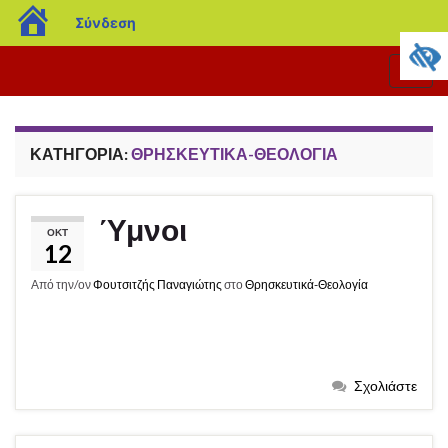
blogs.sch.gr
Σύνδεση
Εναλ
πλοή
ΚΑΤΗΓΟΡΊΑ:
ΘΡΗΣΚΕΥΤΙΚΆ-ΘΕΟΛΟΓΊΑ
Ύμνοι
ΟΚΤ
12
Από την/ον
Φουτσιτζής Παναγιώτης
στο
Θρησκευτικά-Θεολογία
Σχολιάστε