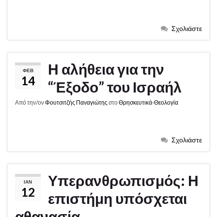
Σχολιάστε
Η αλήθεια για την
ΦΕΒ
14
“Έξοδο” του Ισραήλ
Από την/ον
Φουτσιτζής Παναγιώτης
στο
Θρησκευτικά-Θεολογία
Σχολιάστε
Υπερανθρωπισμός: Η
ΙΑΝ
12
επιστήμη υπόσχεται
αθανασία