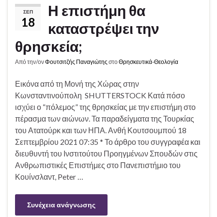
Η επιστήμη θα
ΣΕΠ
18
καταστρέψει την
θρησκεία;
Από την/ον
Φουτσιτζής Παναγιώτης
στο
Θρησκευτικά-Θεολογία
Εικόνα από τη Μονή της Χώρας στην
Κωνσταντινούπολη SHUTTERSTOCK Κατά πόσο
ισχύει ο “πόλεμος” της θρησκείας με την επιστήμη στο
πέρασμα των αιώνων. Τα παραδείγματα της Τουρκίας
του Ατατούρκ και των ΗΠΑ. Ανθή Κουτσουμπού 18
Σεπτεμβρίου 2021 07:35 * Το άρθρο του συγγραφέα και
διευθυντή του Ινστιτούτου Προηγμένων Σπουδών στις
Ανθρωπιστικές Επιστήμες στο Πανεπιστήμιο του
Κουίνσλαντ, Peter …
Συνέχεια ανάγνωσης