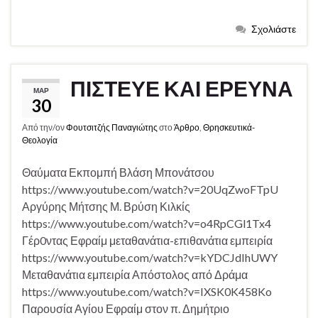
Σχολιάστε
ΠΙΣΤΕΥΕ ΚΑΙ ΕΡΕΥΝΑ
ΜΑΡ
30
Από την/ον
Φουτσιτζής Παναγιώτης
στο
Άρθρο
,
Θρησκευτικά-
Θεολογία
Θαύματα Εκπομπή Βλάση Μπονάτσου
https://www.youtube.com/watch?v=20UqZwoFTpU
Αργύρης Μήτσης Μ. Βρύση Κιλκίς
https://www.youtube.com/watch?v=o4RpCGl1Tx4
Γέρ0ντας Εφραίμ μεταθανάτια-επιθανάτια εμπειρία
https://www.youtube.com/watch?v=kYDCJdIhUWY
Μεταθανάτια εμπειρία Απόστολος από Δράμα
https://www.youtube.com/watch?v=IXSK0K458Ko
Παρουσία Αγίου Εφραίμ στον π. Δημήτριο