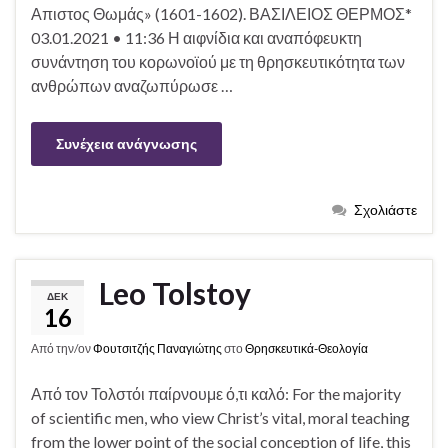
Απιστος Θωμάς» (1601-1602). ΒΑΣΙΛΕΙΟΣ ΘΕΡΜΟΣ*
03.01.2021 • 11:36 Η αιφνίδια και αναπόφευκτη
συνάντηση του κορωνοϊού με τη θρησκευτικότητα των
ανθρώπων αναζωπύρωσε …
Συνέχεια ανάγνωσης
Σχολιάστε
Leo Tolstoy
ΔΕΚ
16
Από την/ον
Φουτσιτζής Παναγιώτης
στο
Θρησκευτικά-Θεολογία
Από τον Τολστόι παίρνουμε ό,τι καλό: For the majority
of scientific men, who view Christ’s vital, moral teaching
from the lower point of the social conception of life, this