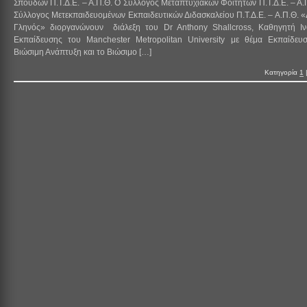
Σπουδών Π.Τ.Δ.Ε. – Α.Π.Θ. Ο Σύλλογος Μεταπτυχιακών Φοιτητών Π.Τ.Δ.Ε. – Α.Π
Σύλλογος Μετεκπαιδευομένων Εκπαιδευτικών Διδασκαλείου Π.Τ.Δ.Ε. – Α.Π.Θ. 
Γληνός» διοργανώνουν διάλεξη του Dr Anthony Shallcross, Kαθηγητή Ιν
Εκπαίδευσης του Manchester Metropolitan University με θέμα Εκπαίδευ
Βιώσιμη Ανάπτυξη και το Βιώσιμο […]
Κατηγορία
1