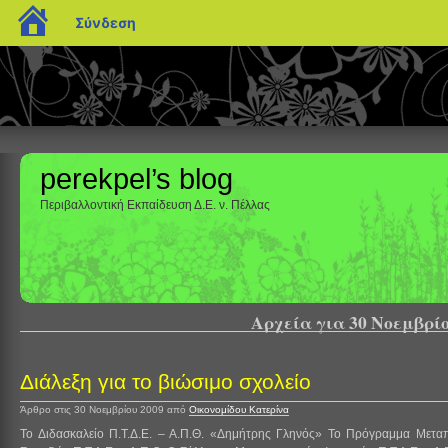
blogs.sch.gr
Σύνδεση
perekpel’s blog
Περιβαλλοντική Εκπαίδευση Δ.Ε. ν. Πέλλας
Αρχεία για 30 Νοεμβρίο
Διάλεξη για το βιώσιμο σχολείο
Άρθρο στις 30 Νοεμβρίου 2009
από
Οικονομίδου Κατερίνα
Το Διδασκαλείο Π.Τ.Δ.Ε. – Α.Π.Θ. «Δημήτρης Γληνός» Το Πρόγραμμα Μετα