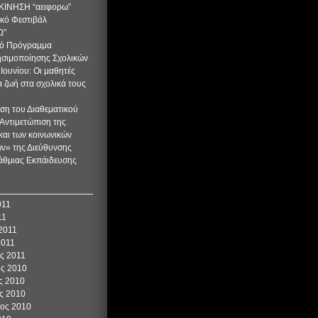
ΚΙΝΗΣΗ “αειφορω”
κό Φεστιβάλ
Ω”
κό Πρόγραμμα
σιμοποίησης Σχολικών
 Ιουνίου: Οι μαθητές
α ζωή στα σχολικά τους
ση του Διαθεματικού
Αντιμετώπιση της
και των κοινωνικών
ν» της Διεύθυνσης
άθμιας Εκπάιδευσης
011
11
2011
2011
ς 2011
ος 2010
ς 2010
ς 2010
ιος 2010