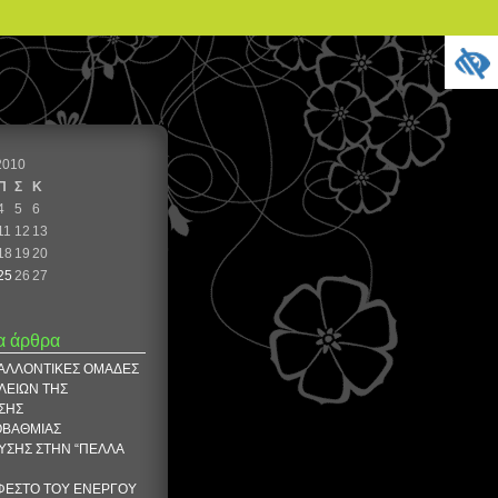
2010
Π
Σ
Κ
4
5
6
11
12
13
18
19
20
25
26
27
α άρθρα
ΒΑΛΛΟΝΤΙΚΕΣ ΟΜΑΔΕΣ
ΛΕΙΩΝ ΤΗΣ
ΣΗΣ
ΟΒΑΘΜΙΑΣ
ΥΣΗΣ ΣΤΗΝ “ΠΕΛΛΑ
ΦΕΣΤΟ ΤΟΥ ΕΝΕΡΓΟΥ