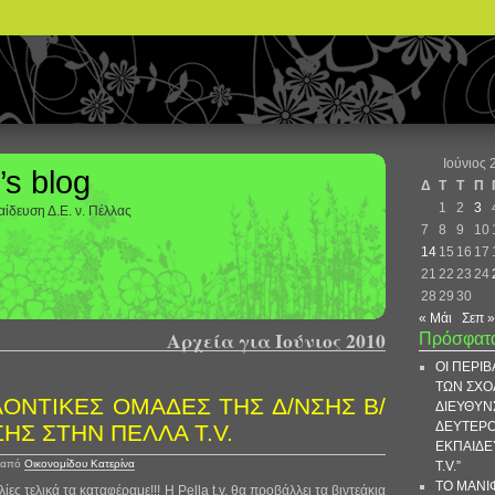
Ιούνιος 
’s blog
Δ
Τ
Τ
Π
1
2
3
ίδευση Δ.Ε. ν. Πέλλας
7
8
9
10
14
15
16
17
21
22
23
24
28
29
30
« Μάι
Σεπ »
Αρχεία για Ιούνιος 2010
Πρόσφατ
ΟΙ ΠΕΡΙ
ΤΩΝ ΣΧΟ
ΛΟΝΤΙΚΕΣ ΟΜΑΔΕΣ ΤΗΣ Δ/ΝΣΗΣ Β/
ΔΙΕΥΘΥΝ
ΔΕΥΤΕΡ
ΕΚΠΑΙΔΕ
από
Οικονομίδου Κατερίνα
T.V.”
ΤΟ ΜΑΝΙ
ς τελικά τα καταφέραμε!!! Η Pella t.v. θα προβάλλει τα βιντεάκια