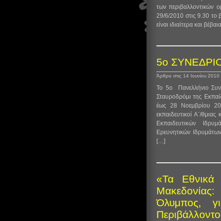
των περιβαλλοντικών ο
29/6/2010 στις 9.30 το
είναι ιδιαίτερα και βέβα
5ο ΣΥΝΕΔΡΙΟ
Άρθρο στις 14 Ιουνίου 2010
Το 5ο Πανελλήνιο Συν
Σταυροδρόμι της Εκπαί
έως 28 Νοεμβρίου 20
εκπαιδευτικοί Α΄/θμιας
Εκπαιδευτικών Ιδρυμ
Ερευνητικών Ιδρυμάτων
[…]
«Τα Εθνικά 
Μακεδονίας: 
Όλυμπος, γ
Περιβάλλοντο