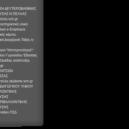
ΣΗ ΔΕΥΤΕΡΟΒΑΘΜΙΑΣ
ΥΣΗΣ Ν.ΠΕΛΛΑΣ
πύλη sch.gr
οστηρικτικό υλικό
δικό e-Emphasis
κές κάρτες
κή Διαχείριση Τάξης η-
όγια ?Ιστοτριτολόγια? :
 3ου Γυμνασίου Έδεσσας
ο Ομάδας ανάπτυξης
.gr
ΝΝΙΤΣΩΝ
ΣΣΑΣ
πύλη students.sch.gr
ΙΔΑΓΩΓΙΚΟΥ ΥΛΙΚΟΥ
ΛΟΝΤΙΚΗΣ
ΥΣΗΣ
ΡΙΒΑΛΛΟΝΤΙΚΗΣ
ΥΣΗΣ
 video ΠΣΔ