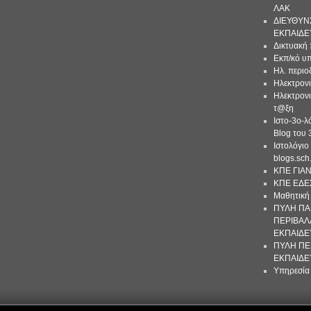
ΛΑΚ
ΔΙΕΥΘΥΝ
ΕΚΠΑΙΔΕ
Δικτυακή 
Εκπ/κό υπ
Ηλ. περιο
Ηλεκτρονι
Ηλεκτρονι
τ@ξη
Ιστο-3ο-λ
Blog του
Ιστολόγι
blogs.sch
ΚΠΕ ΓΙΑ
ΚΠΕ ΕΔΕ
Μαθητική 
ΠΥΛΗ ΠΑ
ΠΕΡΙΒΑΛ
ΕΚΠΑΙΔΕ
ΠΥΛΗ ΠΕ
ΕΚΠΑΙΔΕ
Υπηρεσία