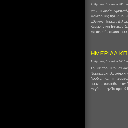
Άρθρο στις 3 Ιουνίου 2010
Στην Πλατεία Αριστοτ
Μακεδονίας την 5η Ιουν
Εθνικών Πάρκων Δέλτα Α
Κερκίνης και Εθνικού Δ
και μικρούς φίλους που
Άρθρο στις 3 Ιουνίου 2010
Tο Κέντρο Περιβαλλοντ
Νομαρχιακή Αυτοδιοίκη
Λουδία και η Συμβο
πραγματοποιηθεί στην 
Μεγάρου την Τετάρτη 9 Ι