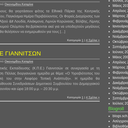
Ιούνιος 2
από
Οικονομίδου Κατερίνα
Μάιος 20
Απρίλιος
έλους θα γιορτάσουν φέτος τα Εθνικά Πάρκα της Κεντρικής
Μάρτιος 
ίου, Παγκόσμια Ημέρα Περιβάλλοντος. Οι Φορείς Διαχείρισης των
Φεβρουάρ
ξιού &# Λουδία, Αλιάκμονα, Λιμνών Κορώνειας, Βόλβης, Λίμνης
Ιανουάρι
ρυμού Ολύμπου θα βρίσκονται εκεί για να υποδεχτούν μεγάλους
Δεκέμβρι
 θα θελήσουν να ενημερωθούν για τους […]
Νοέμβριο
Κατηγορία
1
|
4 Σχόλια »
Οκτώβριο
Σεπτέμβρ
Ιούνιος 2
Μάιος 20
από
Οικονομίδου Κατερίνα
Απρίλιος
Μάρτιος 
ικής Εκπαίδευσης (Κ.Π.Ε.) Γιαννιτσών σε συνεργασία με τη
Φεβρουάρ
ση Πέλλας διοργανώνει ημερίδα με θέμα: «Ο Υγροβιότοπος του
Ιανουάρι
λή του στην Αειφόρο Τοπική Ανάπτυξη». Η ημερίδα θα
Δεκέμβρι
Αίθουσα Συνεδριάσεων Δημοτικού Συμβουλίου του Δημαρχιακού
Νοέμβριο
ουνίου και ώρα 18:00 μ.μ. – 20:30 μ.μ.
Οκτώβριο
Κατηγορία
1
|
4 Σχόλια »
Σεπτέμβρ
Ιούλιος 2
Blogroll
blogs.sch
Ασύγχρον
Βιβλιοθήκ