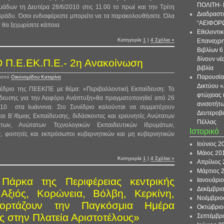
ΠΟΛΙΤΗ- 
μάδων τη Δευτέρα 28/6/2010 στις 11.00 το πρωί και την Τρίτη
Διαδραστι
 βράδυ. Όσοι ενδιαφέρεστε μπορείτε να τα παρακολουθήσετε. Όλα
“ΑΕΙΦΟΡ
ια θα ξεχωρίσετε κάποια
Εθελοντι
Κατηγορία
1
|
4 Σχόλια »
Επαναχρη
Βιβλίων 6
δίνουν νέ
 Π.Ε.ΕΚ.Π.Ε.- 2η Ανακοίνωση
βιβλία
Παρουσία
από
Οικονομίδου Κατερίνα
Δικτύου «
έδριο της ΠΕΕΚΠΕ με θέμα: «Περιβαλλοντική Εκπαίδευση: Το
φτώχειας 
δευσης για την Αειφόρο Ανάπτυξη»θα πραγματοποιηθεί από 26
ανισοτήτω
10 στα Ιωάννινα. Στο Συνέδριο καλούνται να συμμετέχουν
Δευτεροβ
 και Β΄/θμιας Εκπαίδευσης, διδάσκοντες και ερευνητές Ανώτατων
Πέλλας
άτων, Ανώτατων Τεχνολογικών Εκπαιδευτικών Ιδρυμάτων,
Ιστορικό
, φοιτητές και εκπρόσωποι κυβερνητικών και μη κυβερνητικών
Ιούνιος 2
Μάιος 20
Κατηγορία
1
|
4 Σχόλια »
Απρίλιος 
Μάρτιος 
Πάρκα της Περιφέρειας κεντρικής
Ιανουάριο
Δεκέμβρι
Αξιός, Κορώνεια, Βόλβη, Κερκίνη,
Νοέμβριο
ιορτάζουν την Παγκόσμια Ημέρα
Οκτώβριο
ς στην Πλατεία Αριστοτέλους»
Σεπτέμβρ