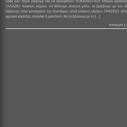
καφέ ξίδι. Νερό βάζουμε ίσα να καλυφθούν. ΚΟΚΚΙΝΟ-ΓΚΡΙ: Μαύρα φραγκο
ΓΑΛΑΖΙΟ: Κόκκινο λάχανο. Αν θέλουμε ανοιχτό μπλε, τα βράζουμε με τον ίδ
βάζοντας στην κατσαρόλα όχι παντζάρια, αλλά κόκκινο λάχανο. ΠΡΑΣΙΝΟ: Φλ
φρέσκα καρύδια, σπανάκι ή μαϊντανό. θα τα βάλουμε με το […]
Κατηγορία
1