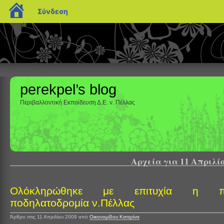
blogs.sch.gr
Σύνδεση
perekpel’s blog
Περιβαλλοντική Εκπαίδευση Δ.Ε. ν. Πέλλας
Αρχεία για 11 Απριλίο
Ολόκληρώθηκε με επιτυχία η π
ποδηλατοδρομία ν.Πέλλας
Άρθρο στις 11 Απριλίου 2009
από
Οικονομίδου Κατερίνα