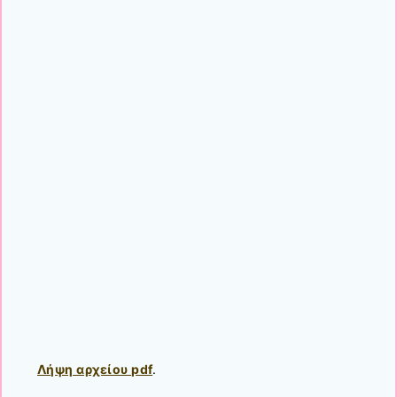
Λήψη αρχείου pdf
.