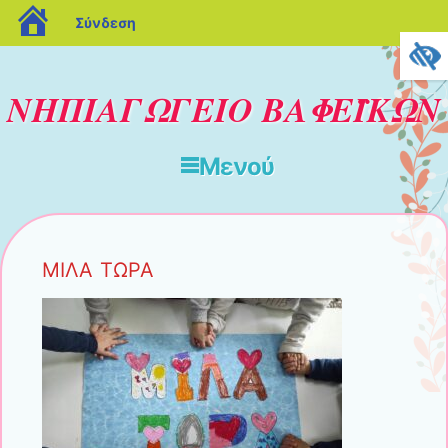
blogs.sch.gr
Σύνδεση
ΝΗΠΙΑΓΩΓΕΙΟ ΒΑΦΕΪΚΩΝ
Μενού
Μετάβαση στο περιεχόμενο
ΜΙΛΑ ΤΩΡΑ