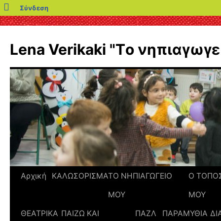
blogs.sch.gr
Σύνδεση
Μετάβαση
σε
Lena Verikaki "Tο νηπιαγωγε
περιεχόμενο
Αρχική
ΚΑΛΩΣΟΡΙΣΜΑ
ΤΟ ΝΗΠΙΑΓΩΓΕΙΟ
Ο ΤΟΠΟ
ΜΟΥ
ΜΟΥ
ΘΕΑΤΡΙΚΑ
ΠΑΙΖΩ ΚΑΙ
ΠΑΖΛ
ΠΑΡΑΜΥΘΙΑ
ΔΙ