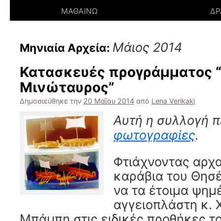
ΜΑΘΑΙΝΩ
ΔΡ
Μάιος 2014
Μηνιαία Αρχεία:
Κατασκευές προγράμματος “
Μινώταυρος”
Δημοσιεύθηκε την
20 Μαΐου 2014
από
Lena Verikaki
Αυτή η συλλογή π
φωτογραφίες
.
Φτιάχνοντας αρχα
καράβια του Θησέ
να τα έτοιμα ψημ
αγγειοπλάστη κ.
Μπάμπη στις ειδικές προθήκες τ