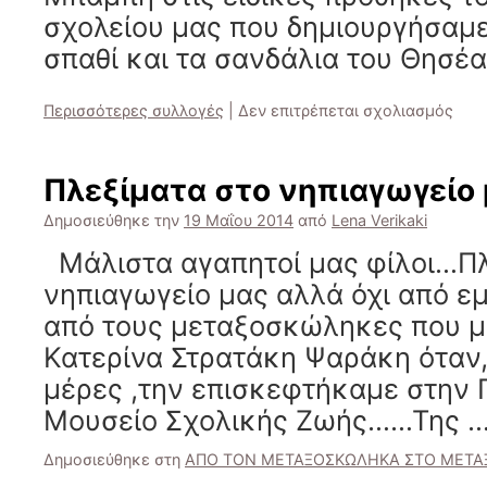
σχολείου μας που δημιουργήσαμε 
σπαθί και τα σανδάλια του Θησέ
στο
Περισσότερες συλλογές
|
Δεν επιτρέπεται σχολιασμός
Κατ
προ
“Θη
Πλεξίματα στο νηπιαγωγείο 
και
Μιν
Δημοσιεύθηκε την
19 Μαΐου 2014
από
Lena Verikaki
Μάλιστα αγαπητοί μας φίλοι…Πλ
νηπιαγωγείο μας αλλά όχι από εμ
από τους μεταξοσκώληκες που μα
Κατερίνα Στρατάκη Ψαράκη όταν,
μέρες ,την επισκεφτήκαμε στην 
Μουσείο Σχολικής Ζωής……Της 
Δημοσιεύθηκε στη
ΑΠΟ ΤΟΝ ΜΕΤΑΞΟΣΚΩΛΗΚΑ ΣΤΟ ΜΕΤΑ