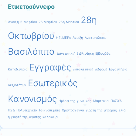
Ετικετοσύννεφο
28η
'Ανοιξη
6 Μαρτίου
25 Μαρτίου
25η Μαρτίου
Οκτωβρίου
HELMEPA
Άνοιξη
Ανακοινώσεις
Βασιλόπιτα
Δανειστικιή Βιβλιοθήκη
Εβδομάδα
Εγγραφές
Καποδίστρια
Εκπαιδευτική Εκδρομή
Εργαστήρια
Εσωτερικός
Δεξιοτήτων
Κανονισμός
Ημέρα της γυναίκας
Μαρτακια
ΠΑΣΧΑ
ΠΣΔ
Πολυτεχνείο
Τσικνοπέμπτη
Χριστούγεννα
γιορτή της μητέρας
ελιά
η γιορτή της αγαπης
καλοκαίρι