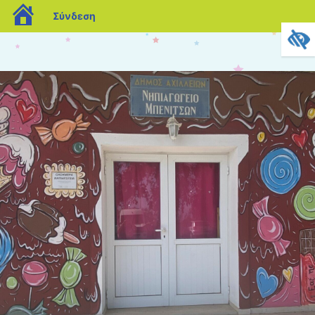
blogs.sch.gr
Σύνδεση