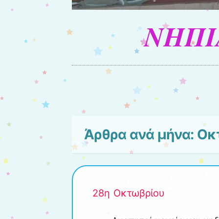
ΝΗΠΙ
Μενού
Μετάβαση στο περιεχόμενο
Άρθρα ανά μήνα:
Οκ
28η Οκτωβρίου