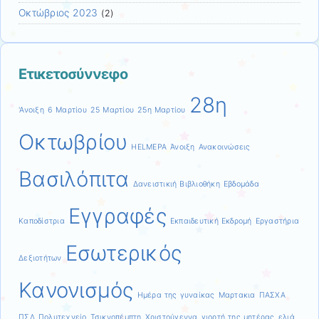
Οκτώβριος 2023
(2)
Ετικετοσύννεφο
28η
'Ανοιξη
6 Μαρτίου
25 Μαρτίου
25η Μαρτίου
Οκτωβρίου
HELMEPA
Άνοιξη
Ανακοινώσεις
Βασιλόπιτα
Δανειστικιή Βιβλιοθήκη
Εβδομάδα
Εγγραφές
Καποδίστρια
Εκπαιδευτική Εκδρομή
Εργαστήρια
Εσωτερικός
Δεξιοτήτων
Κανονισμός
Ημέρα της γυναίκας
Μαρτακια
ΠΑΣΧΑ
ΠΣΔ
Πολυτεχνείο
Τσικνοπέμπτη
Χριστούγεννα
γιορτή της μητέρας
ελιά