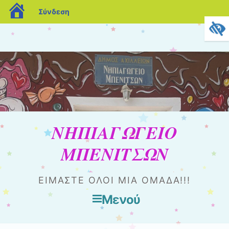
blogs.sch.gr
Σύνδεση
ΝΗΠΙΑΓΩΓΕΙΟ
ΜΠΕΝΙΤΣΩΝ
ΕΊΜΑΣΤΕ ΌΛΟΙ ΜΊΑ ΟΜΆΔΑ!!!
Μενού
Μετάβαση στο περιεχόμενο