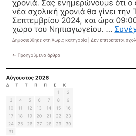
χρονιά. Σας ενημερώνουμε ότι ο 
νέα σχολική χρονιά θα γίνει την 
Σεπτεμβρίου 2024, και ώρα 09:00
χώρο του Νηπιαγωγείου. …
Συνέ
Δημοσιεύθηκε στη
Χωρίς κατηγορία
|
Δεν επιτρέπεται σχο
←
Προηγούμενα άρθρα
Αύγουστος 2026
Δ
Τ
Τ
Π
Π
Σ
Κ
1
2
3
4
5
6
7
8
9
10
11
12
13
14
15
16
17
18
19
20
21
22
23
24
25
26
27
28
29
30
31