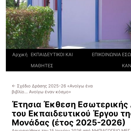
Αρχική
ΕΚΠΑΙΔΕΥΤΙΚΟΙ ΚΑΙ
ΕΠΙΚΟΙΝΩΝΙΑ
ΕΣΩ
ΜΑΘΗΤΕΣ
ΚΑ
←
Σχέδιο Δράσης 2025-26 «Ανοίγω ένα
βιβλίο… Ανοίγω έναν κόσμο»
Έτησια Έκθεση Εσωτερικής 
του Εκπαιδευτικού Έργου τη
Μονάδας (έτος 2025-2026)
Δημοσιεύθηκε την
15 Ιουνίου 2026
από
ΝΗΠΙΑΓΩΓΕΙΟ ΜΕΓ