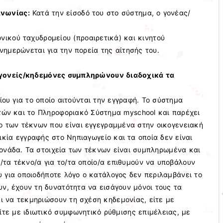
ινωνίας:
Κατά την είσοδό του στο σύστημα, ο γονέας/
νικού ταχυδρομείου (προαιρετικά) και κινητού
ημερώνεται για την πορεία της αίτησής του.
ι γονείς/κηδεμόνες συμπληρώνουν διαδοχικά τα
ίου για το οποίο αιτούνται την εγγραφή. Το σύστημα
τών και το Πληροφοριακό Σύστημα myschool και παρέχει
ο των τέκνων που είναι εγγεγραμμένα στην οικογενειακή
λικία εγγραφής στο Νηπιαγωγείο και τα οποία δεν είναι
ονάδα. Τα στοιχεία των τέκνων είναι συμπληρωμένα και
ο/τα τέκνο/α για το/τα οποίο/α επιθυμούν να υποβάλουν
 για οποιοδήποτε λόγο ο κατάλογος δεν περιλαμβάνει το
ν, έχουν τη δυνατότητα να εισάγουν μόνοι τους τα
αι να τεκμηριώσουν τη σχέση κηδεμονίας, είτε με
ίτε με ιδιωτικό συμφωνητικό ρύθμισης επιμέλειας, με