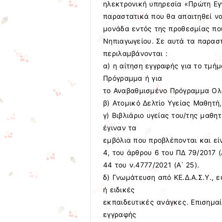
ηλεκτρονική υπηρεσία «Πρώτη Εγγ
παραστατικά που θα απαιτηθεί ν
μονάδα εντός της προθεσμίας που
Νηπιαγωγείου. Σε αυτά τα παραστα
περιλαμβάνονται :
α) η αίτηση εγγραφής για το τμή
Πρόγραμμα ή για
το Αναβαθμισμένο Πρόγραμμα Ολ
β) Ατομικό Δελτίο Υγείας Μαθητή,
γ) Βιβλιάριο υγείας του/της μαθητ
έγιναν τα
εμβόλια που προβλέπονται και εί
4, του άρθρου 6 του ΠΔ 79/2017 
44 του ν.4777/2021 (Α΄ 25).
δ) Γνωμάτευση από ΚΕ.Δ.Α.Σ.Υ., 
ή ειδικές
εκπαιδευτικές ανάγκες. Επισημα
εγγραφής