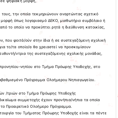
 σε ψηφιακή μορφή,
ς τους, την οποία τεκμηριώνουν αναρτώντας σχετικό
 μορφή όπως λογαριασμό ΔΕΚΟ, μισθωτήριο συμβόλαιο ή
πό το οποίο να προκύπτει ρητά η διεύθυνση κατοικίας,
ων, που φοιτά/ούν στην ίδια ή σε συστεγαζόμενη σχολική
για το/τα οποίο/α θα χρειαστεί να προσκομίσουν
ιευθυντή/ντρια της συστεγαζόμενης σχολικής μονάδας,
υ προνηπίου-νηπίου στο Τμήμα Πρόωρης Υποδοχής, στο
αβαθμισμένο Πρόγραμμα Ολοήμερου Νηπιαγωγείου.
ών /τριών στο Τμήμα Πρόωρης Υποδοχής
δικαίωμα συμμετοχής έχουν προνήπια/νήπια τα οποία
 στο Προαιρετικό Ολοήμερο Πρόγραμμα.
ειτουργία του Τμήματος Πρόωρης Υποδοχής είναι τα πέντε