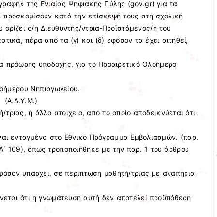
ραφή» της Ενιαίας Ψηφιακής Πύλης (gov.gr) για τα
α προσκομίσουν κατά την επίσκεψή τους στη σχολική
 ορίζει ο/η Διευθυντής/ντρια-Προϊστάμενος/η του
τικά, πέρα από τα (γ) και (δ) εφόσον τα έχει αιτηθεί,
μα πρόωρης υποδοχής, για το Προαιρετικό Ολοήμερο
οήμερου Νηπιαγωγείου.
 (Α.Δ.Υ.Μ.)
ή/τριας, ή άλλο στοιχείο, από το οποίο αποδεικνύεται ότι
ναι ενταγμένα στο Εθνικό Πρόγραμμα Εμβολιασμών. (παρ.
(Α΄ 109), όπως τροποποιήθηκε με την παρ. 1 του άρθρου
εφόσον υπάρχει, σε περίπτωση μαθητή/τριας με αναπηρία
ίνεται ότι η γνωμάτευση αυτή δεν αποτελεί προϋπόθεση