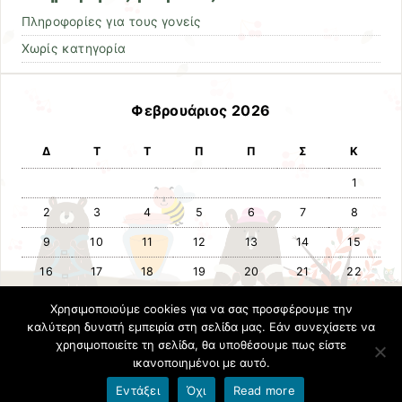
Πληροφορίες για τους γονείς
Χωρίς κατηγορία
Φεβρουάριος 2026
Δ
Τ
Τ
Π
Π
Σ
Κ
1
2
3
4
5
6
7
8
9
10
11
12
13
14
15
16
17
18
19
20
21
22
26
23
24
25
27
28
Χρησιμοποιούμε cookies για να σας προσφέρουμε την
καλύτερη δυνατή εμπειρία στη σελίδα μας. Εάν συνεχίσετε να
χρησιμοποιείτε τη σελίδα, θα υποθέσουμε πως είστε
« Μαρ
Μαρ »
ικανοποιημένοι με αυτό.
Εντάξει
Όχι
Read more